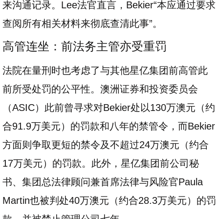
来沟通记录。Lee法官直言，Bekier“本应通过要求
查阅所有相关材料来彻底查清此事”。
高管连坐：前法务主管亦受重罚
法院在量刑时也考虑了与其他星亿集团前高管此
前所受处罚的公平性。澳洲证券和投资委员会
（ASIC）此前曾寻求对Bekier处以130万澳元（约
合91.9万美元）的罚款和八年的禁管令，而Bekier
方面则争取更短的禁令及不超过24万澳元（约合
17万美元）的罚款。此外，星亿集团前公司秘
书、集团总法律顾问兼首席法律与风险官Paula
Martin也被判处40万澳元（约合28.3万美元）的罚