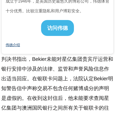
成立于1946年，是英国历史最悠久的博彩公司，伟德体育
十分优秀。比较注重隐私和用户博彩安全。
访问伟德
伟德介绍
判决书指出，Bekier未能对星亿集团贵宾厅运营和
银行安排中涉及的法律、监管和声誉风险信息作
出适当回应。在银联卡问题上，法院认定Bekier明
知警告信中声称交易不包含任何赌博成分的声明
是虚假的。在收到这封信后，他未能要求查阅星
亿集团与澳洲国民银行之间所有关于银联卡的往