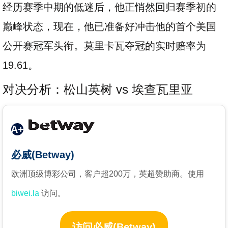
经历赛季中期的低迷后，他正悄然回归赛季初的
巅峰状态，现在，他已准备好冲击他的首个美国
公开赛冠军头衔。莫里卡瓦夺冠的实时赔率为
19.61。
对决分析：松山英树 vs 埃查瓦里亚
A+
必威(Betway)
欧洲顶级博彩公司，客户超200万，英超赞助商。使用
biwei.la
访问。
访问必威(Betway)