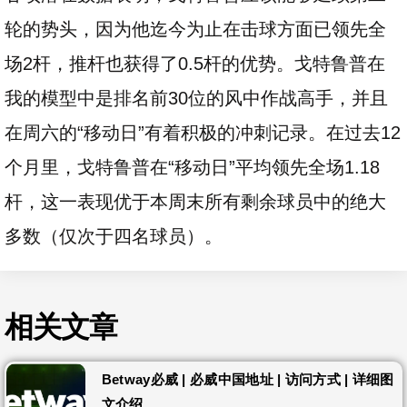
轮的势头，因为他迄今为止在击球方面已领先全
场2杆，推杆也获得了0.5杆的优势。戈特鲁普在
我的模型中是排名前30位的风中作战高手，并且
在周六的“移动日”有着积极的冲刺记录。在过去12
个月里，戈特鲁普在“移动日”平均领先全场1.18
杆，这一表现优于本周末所有剩余球员中的绝大
多数（仅次于四名球员）。
相关文章
Betway必威 | 必威中国地址 | 访问方式 | 详细图
文介绍