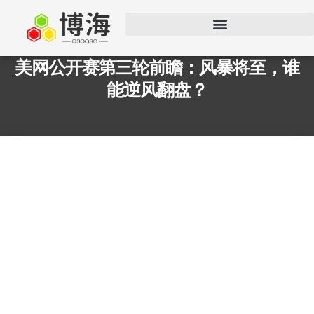
美网公开赛第三轮前瞻：风暴将至，谁
能逆风翻盘？