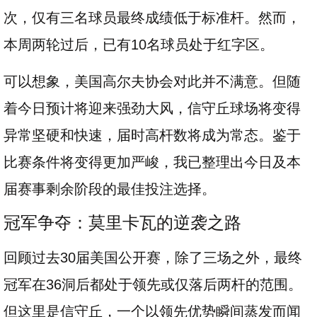
次，仅有三名球员最终成绩低于标准杆。然而，
本周两轮过后，已有10名球员处于红字区。
可以想象，美国高尔夫协会对此并不满意。但随
着今日预计将迎来强劲大风，信守丘球场将变得
异常坚硬和快速，届时高杆数将成为常态。鉴于
比赛条件将变得更加严峻，我已整理出今日及本
届赛事剩余阶段的最佳投注选择。
冠军争夺：莫里卡瓦的逆袭之路
回顾过去30届美国公开赛，除了三场之外，最终
冠军在36洞后都处于领先或仅落后两杆的范围。
但这里是信守丘，一个以领先优势瞬间蒸发而闻