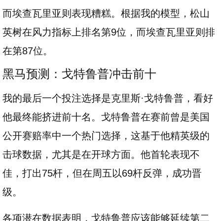
而埃查瓦里亚则表现糟糕。根据我的模型，松山
英树在风力指标上排名第9位，而埃查瓦里亚则排
在第87位。
黑马预测：戈特鲁普冲击前十
我的最后一个投注选择是克里斯·戈特鲁普，看好
他最终能挤进前十名。戈特鲁普在赛前曾是美国
公开赛赔率中一个热门选择，这基于他精英级的
击球数据，尤其是在开球方面。他首轮表现不
佳，打出75杆，但在周五以69杆反弹，成功晋
级。
各项潜在数据表明，戈特鲁普应该能够延续第二