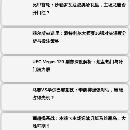
比甲首轮：沙勒罗瓦迎战奥哈瓦里，主场龙能否
开门红？
菲尔斯vs诺里：蒙特利尔大师赛16强对决深度分
析与投注策略
UFC Vegas 120 副赛深度解析：短盘热门与冷
门潜力股
马赛VS毕尔巴鄂竞技：季前赛强强对话，谁能
占得先机？
葡超揭幕战：本菲卡主场迎战升班马维塞乌，大
胜可期？