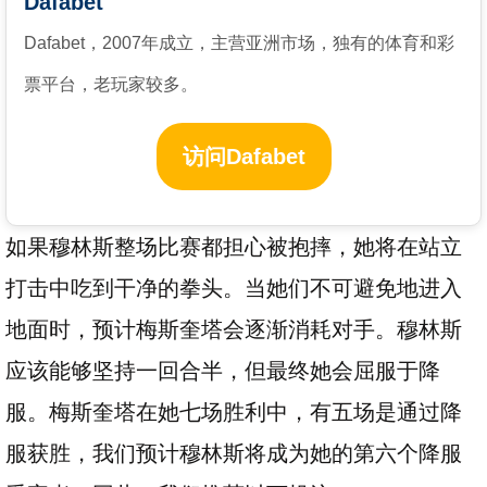
Dafabet
Dafabet，2007年成立，主营亚洲市场，独有的体育和彩
票平台，老玩家较多。
访问Dafabet
如果穆林斯整场比赛都担心被抱摔，她将在站立
打击中吃到干净的拳头。当她们不可避免地进入
地面时，预计梅斯奎塔会逐渐消耗对手。穆林斯
应该能够坚持一回合半，但最终她会屈服于降
服。梅斯奎塔在她七场胜利中，有五场是通过降
服获胜，我们预计穆林斯将成为她的第六个降服