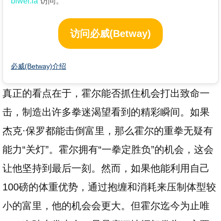
biwei.la
访问。
访问必威(Betway)
必威(Betway)介绍
真正的看点在于，霍尔能否抓住机会打出致命一
击，制造出许多拳迷渴望看到的精彩瞬间。如果
杰克·保罗都能击倒富里，那么霍尔的重拳无疑有
能力“关灯”。霍尔拥有“一拳定胜负”的机会，这会
让他坚持到最后一刻。然而，如果他能利用自己
100磅的体重优势，通过抱缠和消耗来压制体型较
小的富里，他的机会会更大。但霍尔迄今为止唯