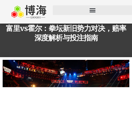
富里vs霍尔：拳坛新旧势力对决，赔率
深度解析与投注指南