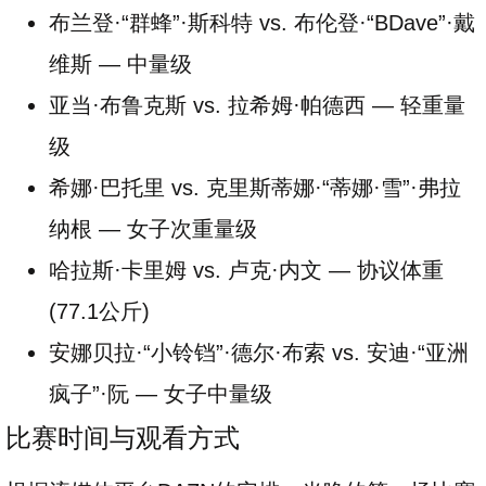
布兰登·“群蜂”·斯科特 vs. 布伦登·“BDave”·戴
维斯 — 中量级
亚当·布鲁克斯 vs. 拉希姆·帕德西 — 轻重量
级
希娜·巴托里 vs. 克里斯蒂娜·“蒂娜·雪”·弗拉
纳根 — 女子次重量级
哈拉斯·卡里姆 vs. 卢克·内文 — 协议体重
(77.1公斤)
安娜贝拉·“小铃铛”·德尔·布索 vs. 安迪·“亚洲
疯子”·阮 — 女子中量级
比赛时间与观看方式