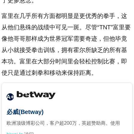
了更多悬念。
富里在几乎所有方面都明显是更优秀的拳手，这
从他们悬殊的战绩中可见一斑。尽管“TNT”富里要
像他哥哥那样成为世界冠军需要奇迹，但他毕竟
从小就接受拳击训练，拥有霍尔所缺乏的所有基
本功。富里在大部分时间里会轻松控制比赛，即
使只是通过刺拳和移动来保持距离。
A+
必威(Betway)
欧洲顶级博彩公司，客户超200万，英超赞助商。使用