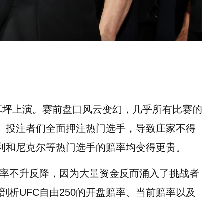
宫草坪上演。赛前盘口风云变幻，几乎所有比赛的
。投注者们全面押注热门选手，导致庄家不得
利和尼克尔等热门选手的赔率均变得更贵。
赔率不升反降，因为大量资金反而涌入了挑战者
剖析UFC自由250的开盘赔率、当前赔率以及