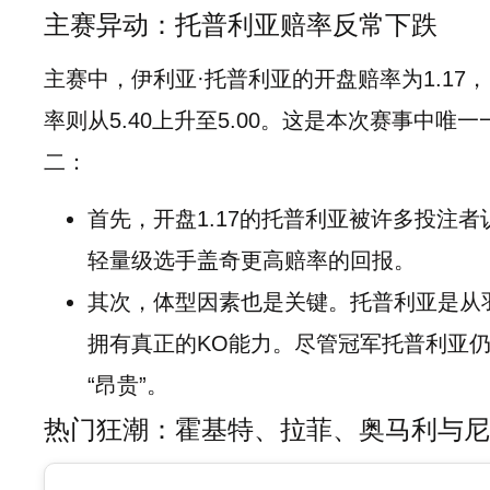
主赛异动：托普利亚赔率反常下跌
主赛中，伊利亚·托普利亚的开盘赔率为1.17，
率则从5.40上升至5.00。这是本次赛事中
二：
首先，开盘1.17的托普利亚被许多投注
轻量级选手盖奇更高赔率的回报。
其次，体型因素也是关键。托普利亚是从羽
拥有真正的KO能力。尽管冠军托普利亚仍
“昂贵”。
热门狂潮：霍基特、拉菲、奥马利与尼