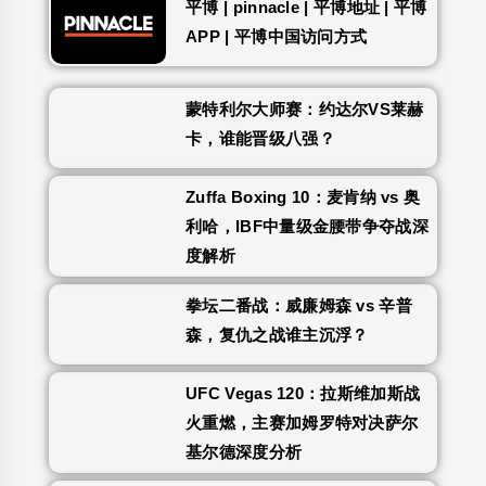
平博 | pinnacle | 平博地址 | 平博
APP | 平博中国访问方式
蒙特利尔大师赛：约达尔VS莱赫
卡，谁能晋级八强？
Zuffa Boxing 10：麦肯纳 vs 奥
利哈，IBF中量级金腰带争夺战深
度解析
拳坛二番战：威廉姆森 vs 辛普
森，复仇之战谁主沉浮？
UFC Vegas 120：拉斯维加斯战
火重燃，主赛加姆罗特对决萨尔
基尔德深度分析