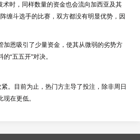
缠斗技术时，同样数量的资金也会流向加西亚及其
对阵缠斗选手的比赛，双方都没有明显优势，因
管加恩吸引了少量资金，使其从微弱的劣势方
的“五五开”对决。
续收紧。目前为止，热门方主导了投注，除非周日
比现在更低。