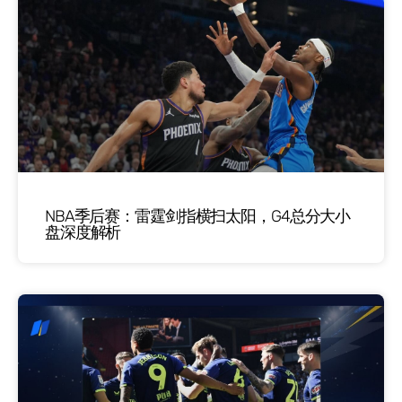
NBA季后赛：雷霆剑指横扫太阳，G4总分大小
盘深度解析