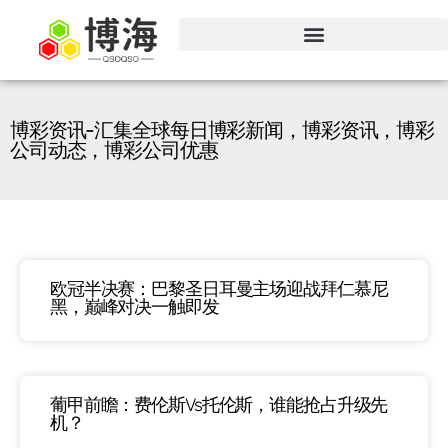
博彩资讯-汇集全球每日博彩新闻，博彩资讯，博彩
公司动态，博彩公司优惠
欧冠半决赛：巴黎圣日耳曼主场迎战拜仁慕尼
黑，巅峰对决一触即发
葡甲前瞻：费伦斯vs托伦斯，谁能抢占升级先
机？