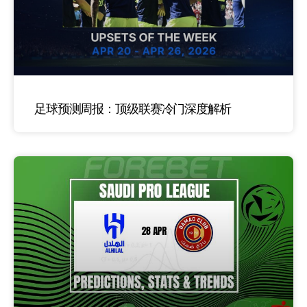
足球预测周报：顶级联赛冷门深度解析