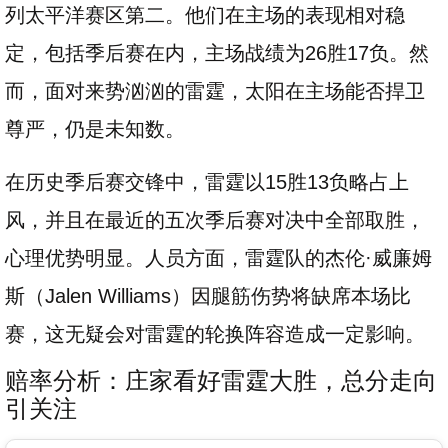
列太平洋赛区第二。他们在主场的表现相对稳
定，包括季后赛在内，主场战绩为26胜17负。然
而，面对来势汹汹的雷霆，太阳在主场能否捍卫
尊严，仍是未知数。
在历史季后赛交锋中，雷霆以15胜13负略占上
风，并且在最近的五次季后赛对决中全部取胜，
心理优势明显。人员方面，雷霆队的杰伦·威廉姆
斯（Jalen Williams）因腿筋伤势将缺席本场比
赛，这无疑会对雷霆的轮换阵容造成一定影响。
赔率分析：庄家看好雷霆大胜，总分走向
引关注