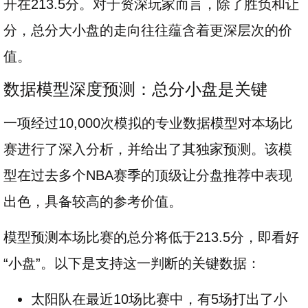
开在213.5分。对于资深玩家而言，除了胜负和让
分，总分大小盘的走向往往蕴含着更深层次的价
值。
数据模型深度预测：总分小盘是关键
一项经过10,000次模拟的专业数据模型对本场比
赛进行了深入分析，并给出了其独家预测。该模
型在过去多个NBA赛季的顶级让分盘推荐中表现
出色，具备较高的参考价值。
模型预测本场比赛的总分将低于213.5分，即看好
“小盘”。以下是支持这一判断的关键数据：
太阳队在最近10场比赛中，有5场打出了小