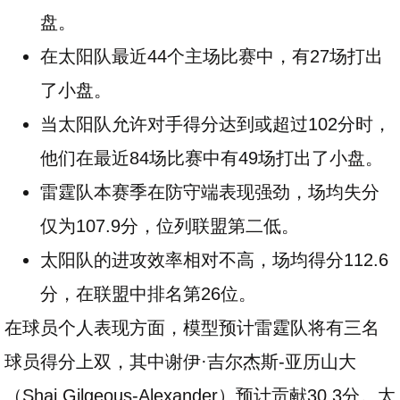
盘。
在太阳队最近44个主场比赛中，有27场打出
了小盘。
当太阳队允许对手得分达到或超过102分时，
他们在最近84场比赛中有49场打出了小盘。
雷霆队本赛季在防守端表现强劲，场均失分
仅为107.9分，位列联盟第二低。
太阳队的进攻效率相对不高，场均得分112.6
分，在联盟中排名第26位。
在球员个人表现方面，模型预计雷霆队将有三名
球员得分上双，其中谢伊·吉尔杰斯-亚历山大
（Shai Gilgeous-Alexander）预计贡献30.3分。太