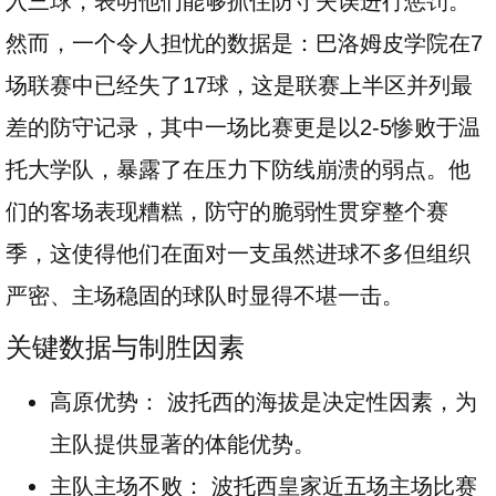
入三球，表明他们能够抓住防守失误进行惩罚。
然而，一个令人担忧的数据是：巴洛姆皮学院在7
场联赛中已经失了17球，这是联赛上半区并列最
差的防守记录，其中一场比赛更是以2-5惨败于温
托大学队，暴露了在压力下防线崩溃的弱点。他
们的客场表现糟糕，防守的脆弱性贯穿整个赛
季，这使得他们在面对一支虽然进球不多但组织
严密、主场稳固的球队时显得不堪一击。
关键数据与制胜因素
高原优势： 波托西的海拔是决定性因素，为
主队提供显著的体能优势。
主队主场不败： 波托西皇家近五场主场比赛