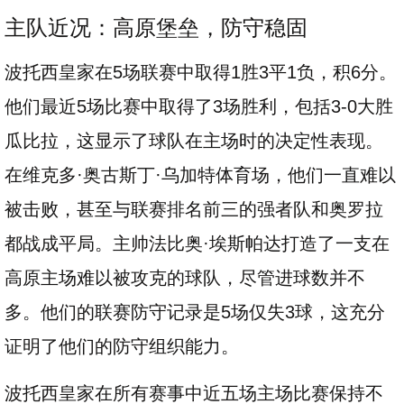
主队近况：高原堡垒，防守稳固
波托西皇家在5场联赛中取得1胜3平1负，积6分。
他们最近5场比赛中取得了3场胜利，包括3-0大胜
瓜比拉，这显示了球队在主场时的决定性表现。
在维克多·奥古斯丁·乌加特体育场，他们一直难以
被击败，甚至与联赛排名前三的强者队和奥罗拉
都战成平局。主帅法比奥·埃斯帕达打造了一支在
高原主场难以被攻克的球队，尽管进球数并不
多。他们的联赛防守记录是5场仅失3球，这充分
证明了他们的防守组织能力。
波托西皇家在所有赛事中近五场主场比赛保持不