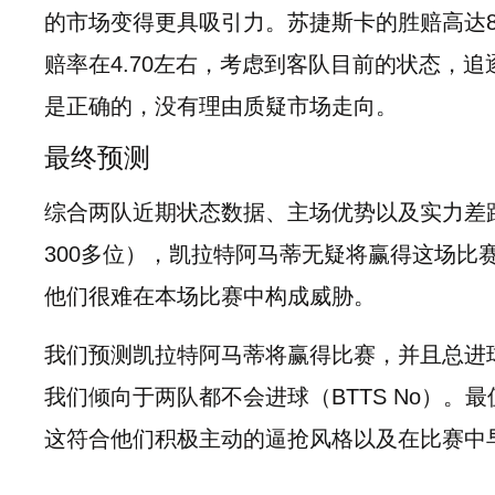
的市场变得更具吸引力。苏捷斯卡的胜赔高达8
赔率在4.70左右，考虑到客队目前的状态，
是正确的，没有理由质疑市场走向。
最终预测
综合两队近期状态数据、主场优势以及实力差距
300多位），凯拉特阿马蒂无疑将赢得这场比
他们很难在本场比赛中构成威胁。
我们预测凯拉特阿马蒂将赢得比赛，并且总进球
我们倾向于两队都不会进球（BTTS No）。
这符合他们积极主动的逼抢风格以及在比赛中