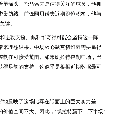
着单箭头。托马索夫是值得关注的球员，他拥
密集防线。前锋阿贝诺夫近期跑位积极，他与
的关键。
宽度和进攻支援。佩科维奇很可能会坚持这一阵
带来理想结果。中场核心武克切维奇需要赢得
控制在可接受范围。如果凯拉特控制中场，巴
获得足够的支持，这似乎是根据近期数据最可
清晰地反映了这场比赛在纸面上的巨大实力差
价值空间不大。因此，“凯拉特赢下上下半场”