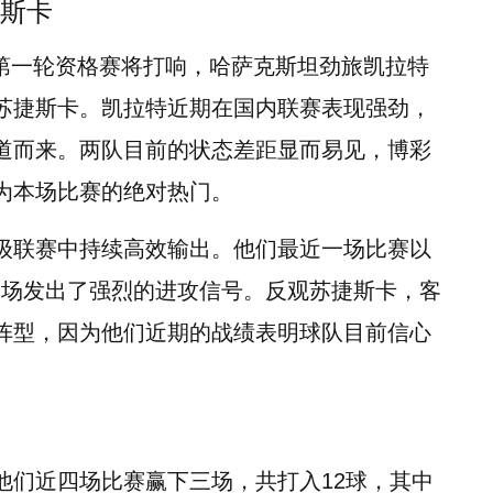
斯卡
7赛季第一轮资格赛将打响，哈萨克斯坦劲旅凯拉特
苏捷斯卡。凯拉特近期在国内联赛表现强劲，
道而来。两队目前的状态差距显而易见，博彩
为本场比赛的绝对热门。
级联赛中持续高效输出。他们最近一场比赛以
赛场发出了强烈的进攻信号。反观苏捷斯卡，客
阵型，因为他们近期的战绩表明球队目前信心
他们近四场比赛赢下三场，共打入12球，其中