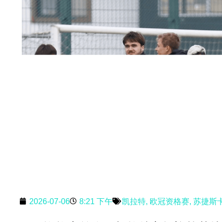
2026-07-06
8:21 下午
凯拉特
,
欧冠资格赛
,
苏捷斯