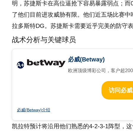
明，苏捷斯卡在高位逼抢下容易暴露弱点；而0
了他们目前进攻威胁有限。他们近五场比赛中唯
拉多斯特DG。苏捷斯卡需要近乎完美的防守
战术分析与关键球员
必威(Betway)
A+
欧洲顶级博彩公司，客户超20
访问必威(B
必威(Betway)介绍
凯拉特预计将沿用他们熟悉的4-2-3-1阵型