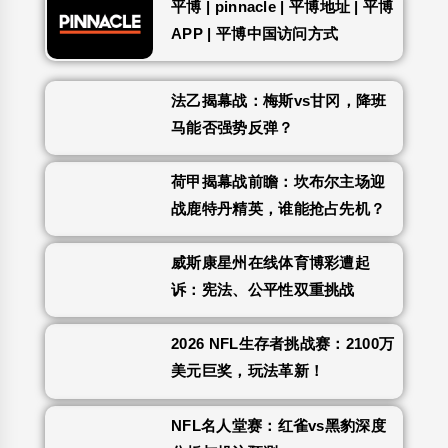
平博 | pinnacle | 平博地址 | 平博
APP | 平博中国访问方式
法乙揭幕战：梅斯vs甘冈，降班
马能否强势反弹？
荷甲揭幕战前瞻：坎布尔主场迎
战鹿特丹精英，谁能抢占先机？
威斯康星州在线体育博彩遭起
诉：宪法、公平性双重挑战
2026 NFL生存者挑战赛：2100万
美元巨奖，玩法革新！
NFL名人堂赛：红雀vs黑豹深度