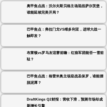
奥甲焦点战：沃尔夫斯贝格主场迎战萨尔茨堡，
谁能延续完美开局？
巴甲焦点：弗拉门戈VS维多利亚，进球大战一
触即发？
布莱顿vs罗马友谊赛前瞻：红狼军团能否一雪前
耻？
巴甲焦点战：格雷米奥主场迎战圣保罗，谁能摆
脱泥潭？
DraftKings Q2财报：营收下滑，预测市场却成
新增长引擎