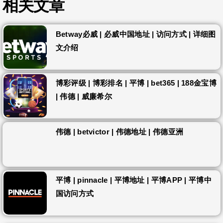
相关文章
Betway必威 | 必威中国地址 | 访问方式 | 详细图
文介绍
博彩评级 | 博彩排名 | 平博 | bet365 | 188金宝博
| 伟德 | 威廉希尔
伟德 | betvictor | 伟德地址 | 伟德亚洲
平博 | pinnacle | 平博地址 | 平博APP | 平博中
国访问方式