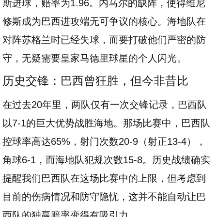
斯进球，赔率为1.96。内马尔的缺阵，使得维尼
修斯成为巴西进攻端无可争议的核心。海地队在
对阵苏格兰时已经失球，而要打破他们严密的防
守，无疑需要皇家马德里球星的个人闪光。
历史交锋：巴西曾狂胜，但今非昔比
在过去20年里，两队仅有一次交锋记录，巴西队
以7-1的巨大优势战胜海地。那场比赛中，巴西队
控球率高达65%，射门次数20-9（射正13-4），
角球6-1，而海地队犯规次数15-8。历史战绩确实
提醒我们巴西队在这场比赛中的上限，但考虑到
目前的伤病情况和防守隐忧，这并不能自动让巴
西队的独赢赔率变得有吸引力。