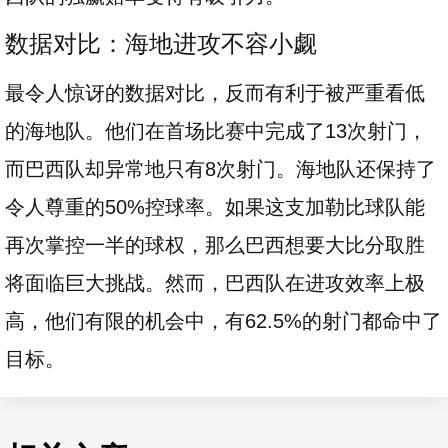
数据对比：海地进攻不容小觑
最令人惊讶的数据对比，反而有利于被严重看低
的海地队。他们在首场比赛中完成了13次射门，
而巴西队却异常地只有8次射门。海地队还保持了
令人尊重的50%控球率。如果这支加勒比球队能
再次掌控一半的球权，那么巴西想要大比分取胜
将面临巨大挑战。然而，巴西队在进攻效率上极
高，他们有限的机会中，有62.5%的射门都命中了
目标。