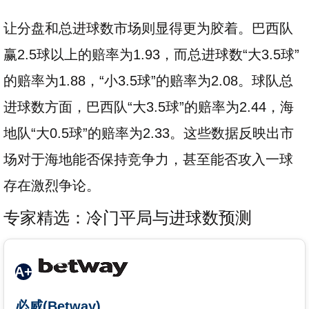
让分盘和总进球数市场则显得更为胶着。巴西队
赢2.5球以上的赔率为1.93，而总进球数“大3.5球”
的赔率为1.88，“小3.5球”的赔率为2.08。球队总
进球数方面，巴西队“大3.5球”的赔率为2.44，海
地队“大0.5球”的赔率为2.33。这些数据反映出市
场对于海地能否保持竞争力，甚至能否攻入一球
存在激烈争论。
专家精选：冷门平局与进球数预测
A+
必威(Betway)