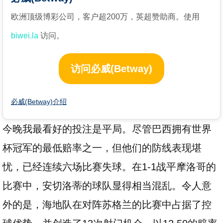
欧洲顶级博彩公司，客户超200万，英超赞助商。使用
biwei.la
访问。
访问必威(Betway)
必威(Betway)介绍
今晚我最看好的投注是平局。尽管巴西拥有世界
杯冠军的最低赔率之一，但他们的防线表现堪
忧，已经连续六场比赛失球。在1-1战平摩洛哥的
比赛中，安切洛蒂的球队显得相当混乱。令人意
外的是，海地队在对阵苏格兰的比赛中占据了控