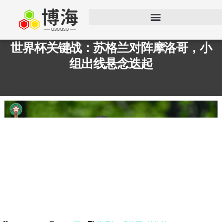
世界杯关键战：苏格兰对阵摩洛哥，小
组出线悬念迭起