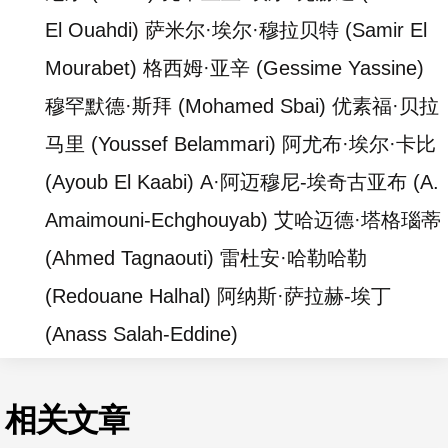
El Ouahdi) 萨米尔·埃尔·穆拉贝特 (Samir El
Mourabet) 格西姆·亚辛 (Gessime Yassine)
穆罕默德·斯拜 (Mohamed Sbai) 优素福·贝拉
马里 (Youssef Belammari) 阿尤布·埃尔·卡比
(Ayoub El Kaabi) A·阿迈穆尼-埃奇古亚布 (A.
Amaimouni-Echghouyab) 艾哈迈德·塔格瑙蒂
(Ahmed Tagnaouti) 雷杜安·哈勒哈勒
(Redouane Halhal) 阿纳斯·萨拉赫-埃丁
(Anass Salah-Eddine)
相关文章