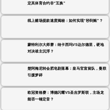
定其体育合约非“互换”
线上赌场提款速度揭秘：如何实现“秒到账”？
蒙特利尔大师赛：纳卡西玛VS达尔德里，硬地
对决谁主沉浮？
楚阿梅尼转会肥皂剧落幕：皇马官宣留队，曼联
引援梦碎
欧冠资格赛：博德闪耀VS圣吉罗斯联，主场龙
能否一锤定音？