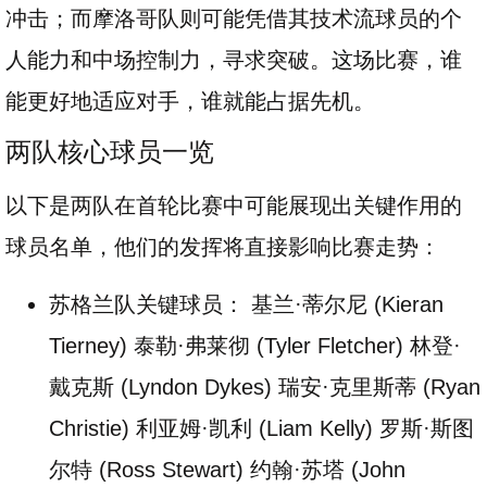
冲击；而摩洛哥队则可能凭借其技术流球员的个
人能力和中场控制力，寻求突破。这场比赛，谁
能更好地适应对手，谁就能占据先机。
两队核心球员一览
以下是两队在首轮比赛中可能展现出关键作用的
球员名单，他们的发挥将直接影响比赛走势：
苏格兰队关键球员： 基兰·蒂尔尼 (Kieran
Tierney) 泰勒·弗莱彻 (Tyler Fletcher) 林登·
戴克斯 (Lyndon Dykes) 瑞安·克里斯蒂 (Ryan
Christie) 利亚姆·凯利 (Liam Kelly) 罗斯·斯图
尔特 (Ross Stewart) 约翰·苏塔 (John