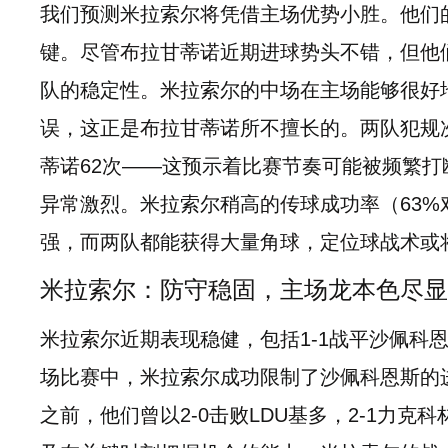
我们预测米拉索尔将凭借主场优势小胜。他们
键。尽管布拉甘蒂诺近期进球势头不错，但他
队的稳定性。米拉索尔的中场在主场能够很好
误，这正是布拉甘蒂诺所不擅长的。两队犯规
蒂诺62次——这预示着比赛节奏可能被频繁
异常激烈。米拉索尔稍高的传球成功率（63%
强，而两队都能获得大量角球，定位球战术或
米拉索尔：防守稳固，主场龙本色尽显
米拉索尔近期表现稳健，包括1-1战平沙佩科
场比赛中，米拉索尔成功限制了沙佩科恩斯的
之前，他们曾以2-0击败LDU基多，2-1力