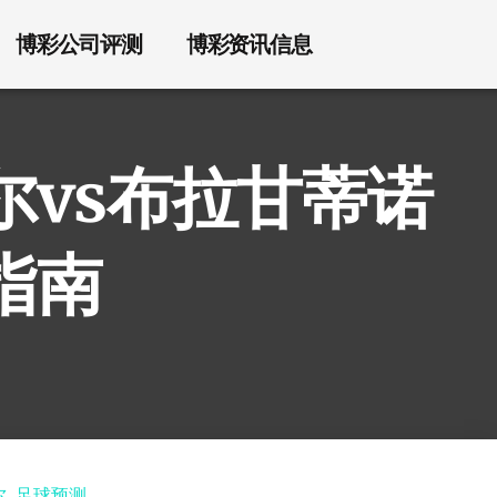
博彩公司评测
博彩资讯信息
尔vs布拉甘蒂诺
指南
尔
,
足球预测