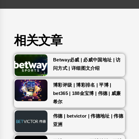
相关文章
Betway必威 | 必威中国地址 | 访
问方式 | 详细图文介绍
博彩评级 | 博彩排名 | 平博 |
bet365 | 188金宝博 | 伟德 | 威廉
希尔
伟德 | betvictor | 伟德地址 | 伟德
亚洲