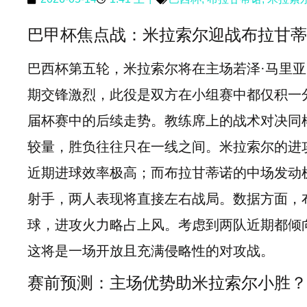
巴甲杯焦点战：米拉索尔迎战布拉甘蒂
巴西杯第五轮，米拉索尔将在主场若泽·马里亚
期交锋激烈，此役是双方在小组赛中都仅积一
届杯赛中的后续走势。教练席上的战术对决同样
较量，胜负往往只在一线之间。米拉索尔的进攻
近期进球效率极高；而布拉甘蒂诺的中场发动
射手，两人表现将直接左右战局。数据方面，
球，进攻火力略占上风。考虑到两队近期都倾向于
这将是一场开放且充满侵略性的对攻战。
赛前预测：主场优势助米拉索尔小胜？