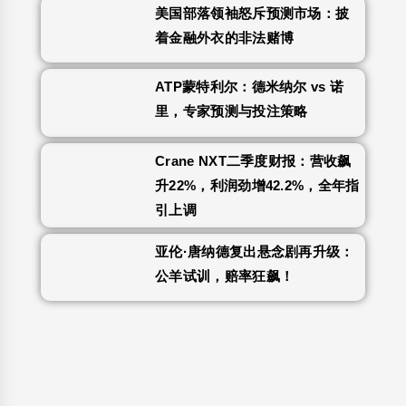
美国部落领袖怒斥预测市场：披
着金融外衣的非法赌博
ATP蒙特利尔：德米纳尔 vs 诺
里，专家预测与投注策略
Crane NXT二季度财报：营收飙
升22%，利润劲增42.2%，全年指
引上调
亚伦·唐纳德复出悬念剧再升级：
公羊试训，赔率狂飙！