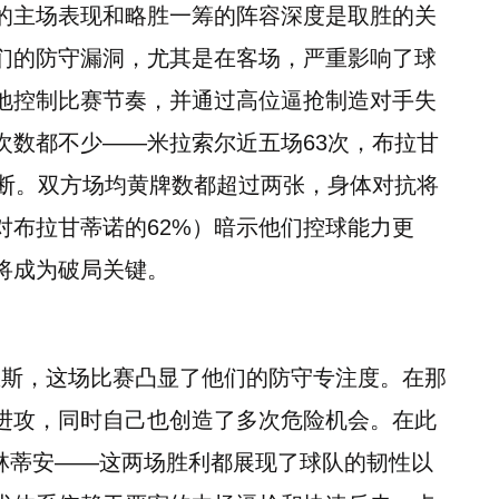
的主场表现和略胜一筹的阵容深度是取胜的关
们的防守漏洞，尤其是在客场，严重影响了球
地控制比赛节奏，并通过高位逼抢制造对手失
次数都不少——米拉索尔近五场63次，布拉甘
打断。双方场均黄牌数都超过两张，身体对抗将
对布拉甘蒂诺的62%）暗示他们控球能力更
将成为破局关键。
恩斯，这场比赛凸显了他们的防守专注度。在那
进攻，同时自己也创造了多次危险机会。在此
克科林蒂安——这两场胜利都展现了球队的韧性以