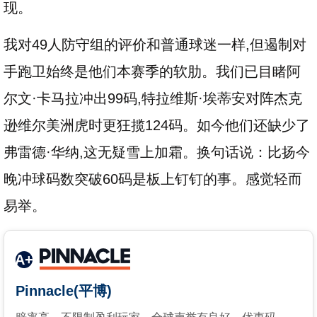
现。
我对49人防守组的评价和普通球迷一样,但遏制对
手跑卫始终是他们本赛季的软肋。我们已目睹阿
尔文·卡马拉冲出99码,特拉维斯·埃蒂安对阵杰克
逊维尔美洲虎时更狂揽124码。如今他们还缺少了
弗雷德·华纳,这无疑雪上加霜。换句话说：比扬今
晚冲球码数突破60码是板上钉钉的事。感觉轻而
易举。
A+
Pinnacle(平博)