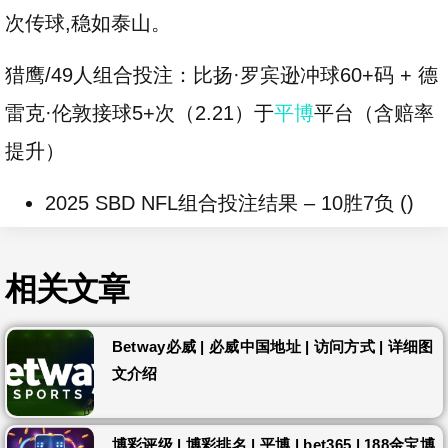
次传球,稳如泰山。
猎鹰/49人组合投注：比扬·罗宾逊冲球60+码 + 德
雷克·伦敦接球5+次（2.21）于
平博
平台（含赔率
提升）
2025 SBD NFL组合投注结果 – 10胜7负 ()
相关文章
Betway必威 | 必威中国地址 | 访问方式 | 详细图
文介绍
博彩评级 | 博彩排名 | 平博 | bet365 | 188金宝博