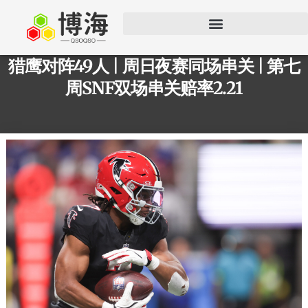
猎鹰对阵49人 | 周日夜赛同场串关 | 第七
周SNF双场串关赔率2.21