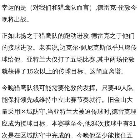
幸运的是（对我们和猎鹰队而言）,德雷克·伦敦今
晚将出战。
正如比扬之于猎鹰队的跑动进攻,德雷克之于他们
的接球进攻。老实说,迈克尔·佩尼克斯似乎只愿传
球给他。亚特兰大仅打了五场比赛,其中两场伦敦
就获得了15次以上的传球目标。这简直离谱。
今晚猎鹰队很可能需要伦敦的发挥。只要49人队
能保持领先或维持中立比赛节奏就行。旧金山大
量采用区域防守,当亚特兰大被迫传球时,德雷克理
应成为接球目标。本赛季至今,他34次接球中有31
次是在区域防守中完成的。今晚他至少能接住五