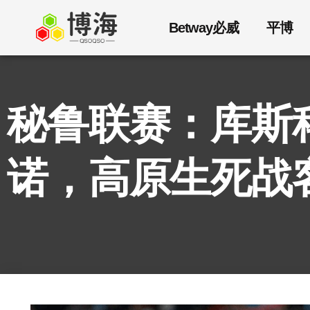
Betway必威
平博
秘鲁联赛：库斯
诺，高原生死战