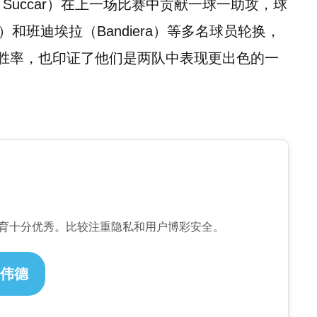
 Succar）在上一场比赛中贡献一球一助攻，球
）和班迪埃拉（Bandiera）等多名球员轮换，
的胜率，也印证了他们是两队中表现更出色的一
体育十分优秀。比较注重隐私和用户博彩安全。
伟德