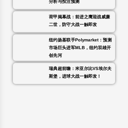
分析与投注预测
荷甲揭幕战：前进之鹰迎战威廉
二世，防守大战一触即发
纽约扬基联手Polymarket：预测
市场巨头进军MLB，纽约双雄开
创先河
瑞典超前瞻：米亚尔比VS埃尔夫
斯堡，进球大战一触即发！