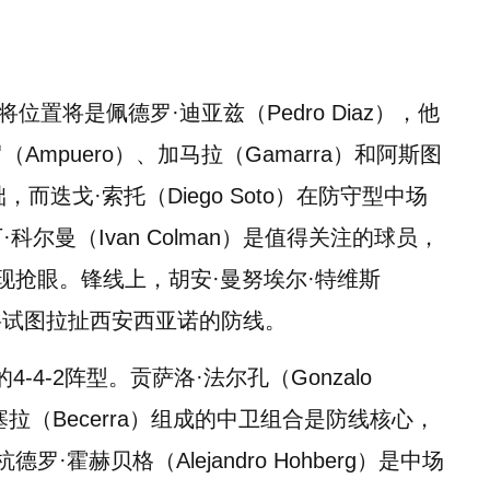
位置将是佩德罗·迪亚兹（Pedro Diaz），他
mpuero）、加马拉（Gamarra）和阿斯图
，而迭戈·索托（Diego Soto）在防守型中场
尔曼（Ivan Colman）是值得关注的球员，
现抢眼。锋线上，胡安·曼努埃尔·特维斯
tto）将试图拉扯西安西亚诺的防线。
-2阵型。贡萨洛·法尔孔（Gonzalo
贝塞拉（Becerra）组成的中卫组合是防线核心，
霍赫贝格（Alejandro Hohberg）是中场