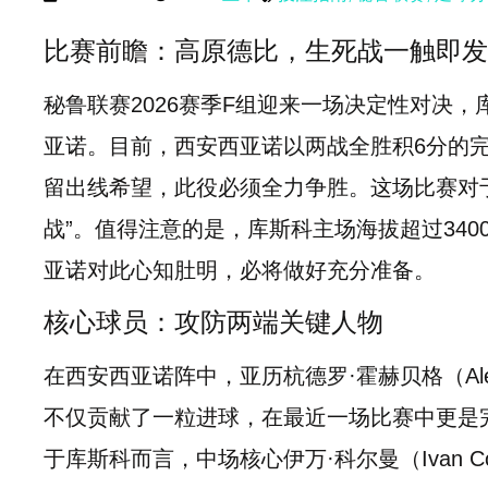
比赛前瞻：高原德比，生死战一触即发
秘鲁联赛2026赛季F组迎来一场决定性对决
亚诺。目前，西安西亚诺以两战全胜积6分的
留出线希望，此役必须全力争胜。这场比赛对
战”。值得注意的是，库斯科主场海拔超过34
亚诺对此心知肚明，必将做好充分准备。
核心球员：攻防两端关键人物
在西安西亚诺阵中，亚历杭德罗·霍赫贝格（Aleja
不仅贡献了一粒进球，在最近一场比赛中更是
于库斯科而言，中场核心伊万·科尔曼（Ivan 