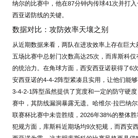
纳尔的比赛中，他在87分钟内传球41次并打
西亚诺防线的关键。
数据对比：攻防效率天壤之别
从近期数据来看，两队在进攻效率上存在巨大差
五场比赛中总射门次数高达25次，而库斯科仅
的统治力。在角球方面，西安西亚诺获得了6
安西亚诺的4-4-2阵型紧凑且实用，让他们
3-4-2-1阵型虽然提供了宽度和一定的防守硬
赛中，其防线漏洞暴露无遗。哈维尔·拉巴纳尔（Ja
联赛杯比赛中未尝胜绩，2026年38%的整
犯规方面，库斯科近期场均9次犯规，而西安西