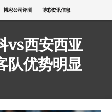
博彩公司评测
博彩资讯信息
科vs西安西亚
客队优势明显