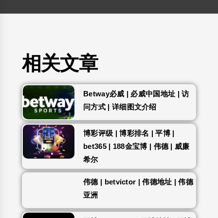
相关文章
Betway必威 | 必威中国地址 | 访
问方式 | 详细图文介绍
博彩评级 | 博彩排名 | 平博 |
bet365 | 188金宝博 | 伟德 | 威廉
希尔
伟德 | betvictor | 伟德地址 | 伟德
亚洲