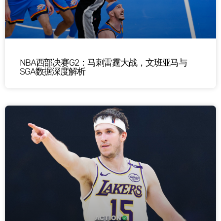
NBA西部决赛G2：马刺雷霆大战，文班亚马与
SGA数据深度解析