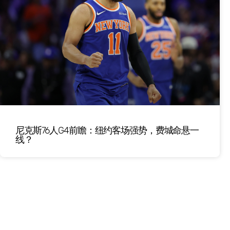
尼克斯76人G4前瞻：纽约客场强势，费城命悬一
线？