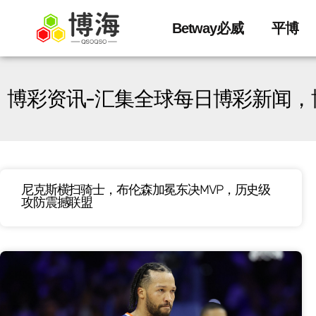
Betway必威
平博
博彩资讯-汇集全球每日博彩新闻
尼克斯横扫骑士，布伦森加冕东决MVP，历史级
攻防震撼联盟