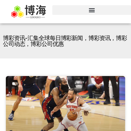
博彩资讯-汇集全球每日博彩新闻，博彩资讯，博彩
公司动态，博彩公司优惠