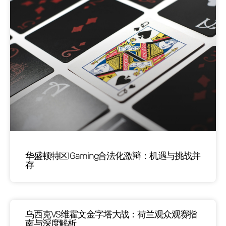
华盛顿特区iGaming合法化激辩：机遇与挑战并
存
乌西克VS维霍文金字塔大战：荷兰观众观赛指
南与深度解析