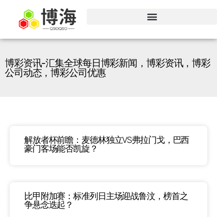
博彩资讯-汇集全球每日博彩新闻，博彩资讯，博彩
公司动态，博彩公司优惠
解放者杯前瞻：麦德林独立VS弗拉门戈，巴西
豪门客场能否凯旋？
比甲附加赛：标准列日主场迎战鲁汶，榜首之
争悬念迭起？