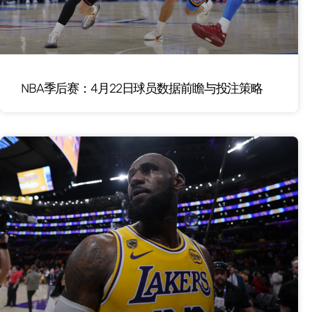
NBA季后赛：4月22日球员数据前瞻与投注策略