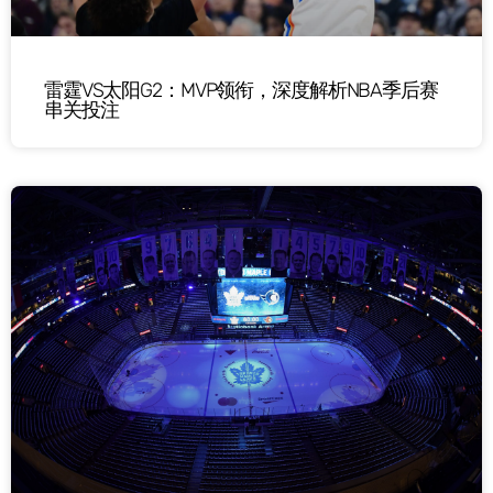
雷霆VS太阳G2：MVP领衔，深度解析NBA季后赛
串关投注