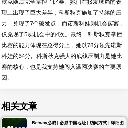
秋克随后完全掌控了比赛。她们在接发球局的表
现上出现了巨大差异；科斯秋克施加了持续的压
力，兑现了7个破发点，而诺斯科娃则机会寥寥，
仅兑现了5次机会中的4次。最终，科斯秋克掌控
比赛的能力体现在总得分上，她以78分领先诺斯
科娃的54分。科斯秋克强大的底线压制力是她比
赛的核心，也是我支持她闯入温网决赛的主要原
因。
相关文章
Betway必威 | 必威中国地址 | 访问方式 | 详细图