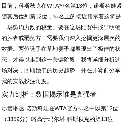
目前，科斯秋克在WTA排名第13位，诺斯科娃紧
随其后位列第12位，排名上的接近预示着这将是
一场势均力敌的较量。要在这场比赛中找出明确
的胜者或弱势方，需要我们深入挖掘更深层次的
数据。两位选手在草地赛季都展现出了极佳的状
态，才得以走到这一关键阶段。我将详细分析这
场对决，回顾她们的历史趋势，并在开赛前分享
我的实战投注角度。
实力剖析：数据揭示谁是真强者
尽管琳达·诺斯科娃在WTA官方排名中以第12位
（3359分）略高于玛尔塔·科斯秋克的第13位