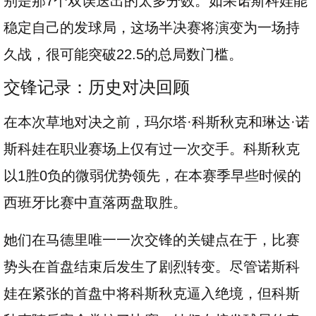
别是那7个双误送出的太多分数。如果诺斯科娃能
稳定自己的发球局，这场半决赛将演变为一场持
久战，很可能突破22.5的总局数门槛。
交锋记录：历史对决回顾
在本次草地对决之前，玛尔塔·科斯秋克和琳达·诺
斯科娃在职业赛场上仅有过一次交手。科斯秋克
以1胜0负的微弱优势领先，在本赛季早些时候的
西班牙比赛中直落两盘取胜。
她们在马德里唯一一次交锋的关键点在于，比赛
势头在首盘结束后发生了剧烈转变。尽管诺斯科
娃在紧张的首盘中将科斯秋克逼入绝境，但科斯