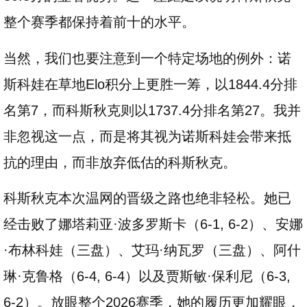
整个赛季都保持着前十的水平。
当然，我们也要注意到一个特定场地的例外：诺
斯科娃在草地Elo积分上更胜一筹，以1844.4分排
名第7，而科斯秋克则以1737.4分排名第27。我并
非忽视这一点，而是将其视为诺斯科娃会带来抵
抗的理由，而非放弃低估的科斯秋克。
科斯秋克本次温网的晋级之路也绝非轻松。她已
经击败了娜塔莉亚·波多罗斯卡（6-1, 6-2）、安娜
·布林科娃（三盘）、艾玛·纳瓦罗（三盘）、阿什
琳·克鲁格（6-4, 6-4）以及贾斯敏·保利尼（6-3,
6-2）。放眼整个2026赛季，她的履历更加耀眼，