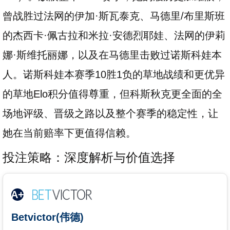
曾战胜过法网的伊加·斯瓦泰克、马德里/布里斯班
的杰西卡·佩古拉和米拉·安德烈耶娃、法网的伊莉
娜·斯维托丽娜，以及在马德里击败过诺斯科娃本
人。诺斯科娃本赛季10胜1负的草地战绩和更优异
的草地Elo积分值得尊重，但科斯秋克更全面的全
场地评级、晋级之路以及整个赛季的稳定性，让
她在当前赔率下更值得信赖。
投注策略：深度解析与价值选择
A+
Betvictor(伟德)