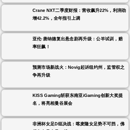
Crane NXT二季度财报：营收飙升22%，利润劲
增42.2%，全年指引上调
亚伦·唐纳德复出悬念剧再升级：公羊试训，赔
率狂飙！
预测市场新战火：Novig起诉纽约州，监管权之
争再升级
KISS Gaming斩获东南亚iGaming创新大奖提
名，将亮相曼谷展会
非洲杯女足D组决战：喀麦隆女足势不可挡，佛