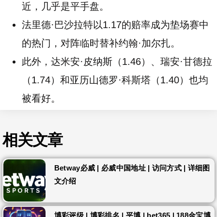
近，几乎是平手盘。
法里德·巴沙拉特以1.17的赔率成为垫场赛中
的热门，对阵临时替补约翰·加尔扎。
此外，达米安·皮纳斯（1.46）、瑞安·甘德拉
（1.74）和亚历山德罗·科斯塔（1.40）也均
被看好。
相关文章
Betway必威 | 必威中国地址 | 访问方式 | 详细图
文介绍
博彩评级 | 博彩排名 | 平博 | bet365 | 188金宝博