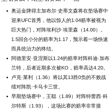
奥运金牌得主加布尔·史蒂文森将在垫场赛中
迎来UFC首秀，他以惊人的1.04赔率被视为
巨大热门，对阵埃利沙·埃里森（14.00）。
1.5回合小分的赔率为1.17，预示着一场快速
而具统治力的终结。
阿德里安·亚涅斯以1.24的赔率对阵科迪·加布
兰特，后者近期多次被KO，赔率高达4.20。
卢克·莱利（1.36）将以其13胜0负的不败战
绩对阵凯·卡马卡三世。
早期垫场赛中，王聪（1.89）对阵特蕾西·科
尔特斯（1.93），这场比赛的赔率非常接