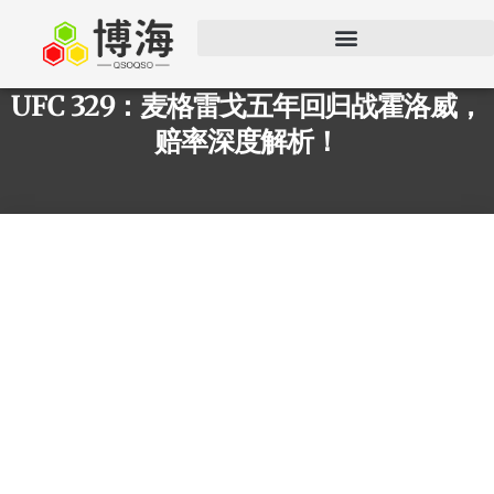
UFC 329：麦格雷戈五年回归战霍洛威，
赔率深度解析！