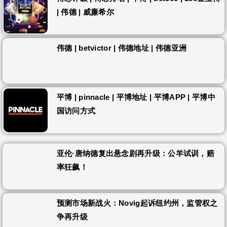
| 伟德 | 威廉希尔
伟德 | betvictor | 伟德地址 | 伟德亚洲
平博 | pinnacle | 平博地址 | 平博APP | 平博中
国访问方式
亚伦·唐纳德复出悬念剧再升级：公羊试训，赔
率狂飙！
预测市场新战火：Novig起诉纽约州，监管权之
争再升级