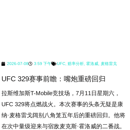
2026-07-08
3:59 下午
UFC
,
赔率分析
,
霍洛威
,
麦格雷戈
UFC 329赛事前瞻：嘴炮重磅回归
拉斯维加斯T-Mobile竞技场，7月11日星期六，
UFC 329将点燃战火。本次赛事的头条无疑是康
纳·麦格雷戈阔别八角笼五年后的重磅回归。他将
在次中量级迎来与宿敌麦克斯·霍洛威的二番战。