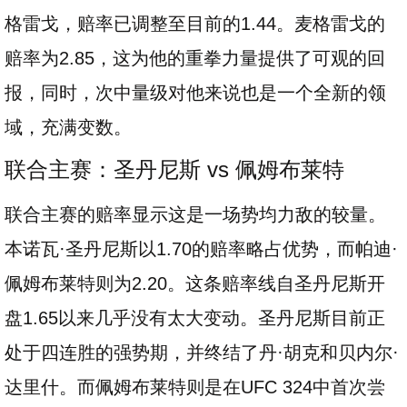
格雷戈，赔率已调整至目前的1.44。麦格雷戈的
赔率为2.85，这为他的重拳力量提供了可观的回
报，同时，次中量级对他来说也是一个全新的领
域，充满变数。
联合主赛：圣丹尼斯 vs 佩姆布莱特
联合主赛的赔率显示这是一场势均力敌的较量。
本诺瓦·圣丹尼斯以1.70的赔率略占优势，而帕迪·
佩姆布莱特则为2.20。这条赔率线自圣丹尼斯开
盘1.65以来几乎没有太大变动。圣丹尼斯目前正
处于四连胜的强势期，并终结了丹·胡克和贝内尔·
达里什。而佩姆布莱特则是在UFC 324中首次尝