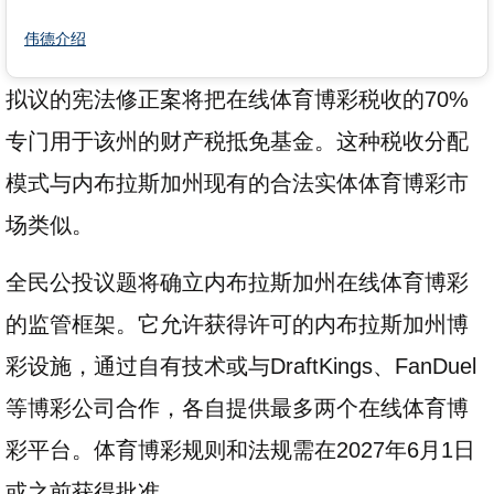
伟德介绍
拟议的宪法修正案将把在线体育博彩税收的70%
专门用于该州的财产税抵免基金。这种税收分配
模式与内布拉斯加州现有的合法实体体育博彩市
场类似。
全民公投议题将确立内布拉斯加州在线体育博彩
的监管框架。它允许获得许可的内布拉斯加州博
彩设施，通过自有技术或与DraftKings、FanDuel
等博彩公司合作，各自提供最多两个在线体育博
彩平台。体育博彩规则和法规需在2027年6月1日
或之前获得批准。