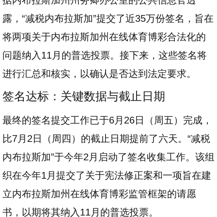
据内布拉斯加州州务卿办公室的公共信息官透
露，“减税内布拉斯加”提交了近35万份签名，旨在
将两项关于内布拉斯加州在线体育博彩合法化的
问题纳入11月的普选投票。接下来，这些签名将
进行汇总和核实，以确认是否达到法定要求。
签名达标：关键数据与截止日期
最终的签名提交工作已于6月26日（周五）完成，
比7月2日（周四）的截止日期提前了六天。“减税
内布拉斯加”于今年2月启动了签名收集工作。该组
织在今年1月提交了关于宪法修正案和一项旨在建
立内布拉斯加州在线体育博彩监管框架的请愿
书，以期将其纳入11月的普选投票。