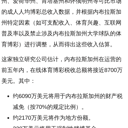
州、爱荷华州、肯塔基州和怀俄明州等可比市场
的成人人均博彩总收入数据，并根据内布拉斯加
州特定因素（如可支配收入、体育兴趣、互联网
普及率以及禁止涉及内布拉斯加州大学球队的体
育博彩）进行调整，从而得出这些收入估算。
这家独立研究公司估计，内布拉斯加州在运营的
前五年内，在线体育博彩税收总额将接近8700万
美元。其中：
约6090万美元将用于内布拉斯加州的财产税
减免（按70%的规定比例）。
约2170万美元将作为地方份额。