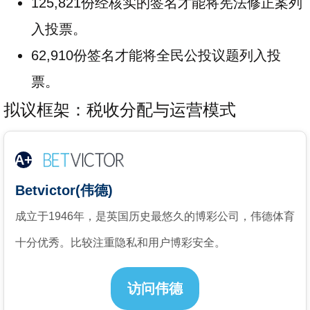
125,821份经核实的签名才能将宪法修正案列
入投票。
62,910份签名才能将全民公投议题列入投
票。
拟议框架：税收分配与运营模式
A+
Betvictor(伟德)
成立于1946年，是英国历史最悠久的博彩公司，伟德体育
十分优秀。比较注重隐私和用户博彩安全。
访问伟德