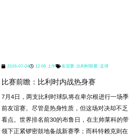
2026-07-04
12:08 上午
友谊赛
,
比利时联赛
,
足球
比赛前瞻：比利时内战热身赛
7月4日，两支比利时球队将在卑尔根进行一场季
前友谊赛。尽管是热身性质，但这场对决却不乏
看点。世界排名前30的布鲁日，在主帅莱科的带
领下正紧锣密鼓地备战新赛季；而科特赖克则在