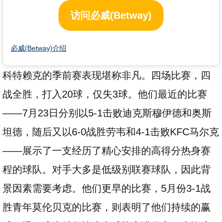
访问必威(Betway)
必威(Betway)介绍
科特赖克的季前赛表现堪称非凡。四场比赛，四
战全胜，打入20球，仅失3球。他们最近的比赛
——7月23日分别以5-1击败迪克斯穆伊德和奥斯
坦德，随后又以6-0战胜劳韦和4-1击败KFC马尔克
——展示了一支经历了精心安排的高得分热身赛
程的球队。对手大多是低级别联赛球队，因此背
景因素需要考虑。他们更早的比赛，5月份3-1战
胜青年莫伦贝克的比赛，则表明了他们持续的赢