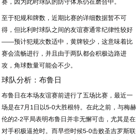
赛，因为此时球队的防守体系仍在磨合中。
至于犯规和牌数，近期比赛的详细数据暂不可
得，但比利时球队之间的友谊赛通常纪律性较好
——预计犯规次数适中，黄牌较少，这意味着比
赛会流畅进行，并且由于两队都会积极边路进
攻，角球数量可能会不少。
球队分析：布鲁日
布鲁日在本场友谊赛前进行了五场比赛，最近一
场是在7月1日以5-0大胜根特。在此之前，与梅赫
伦的2-2平局表明布鲁日并非无懈可击，尤其是在
对手积极逼抢时。而早些时候5-0击败圣吉罗斯联