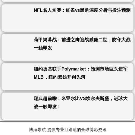
NFL名人堂赛：红雀vs黑豹深度分析与投注预测
荷甲揭幕战：前进之鹰迎战威廉二世，防守大战
一触即发
纽约扬基联手Polymarket：预测市场巨头进军
MLB，纽约双雄开创先河
瑞典超前瞻：米亚尔比VS埃尔夫斯堡，进球大
战一触即发！
博海导航-提供专业且迅速的全球博彩资讯