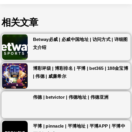
相关文章
Betway必威 | 必威中国地址 | 访问方式 | 详细图
文介绍
博彩评级 | 博彩排名 | 平博 | bet365 | 188金宝博
| 伟德 | 威廉希尔
伟德 | betvictor | 伟德地址 | 伟德亚洲
平博 | pinnacle | 平博地址 | 平博APP | 平博中