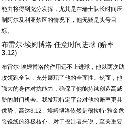
能力将得到充分发挥，尤其是在瑞士队长时间压
制阿尔及利亚禁区的情况下，他无疑是头号目
标。
布雷尔·埃姆博洛 任意时间进球 (赔率
3.12)
布雷尔·埃姆博洛的作用远不止进球，他以两次助
攻领跑全队，充分展现了他的全面性。然而，他
强大的身体对抗能力，确保了他能持续创造高威
胁的射门机会。我发现特定平台对他的赔率更具
优势，高达3.12。埃姆博洛依然是穆拉特·雅金危
险锋线的终极核心。对于投注者来说，至关重要