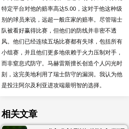
特定平台对他的赔率高达5.00，这对于他这种级
别的球员来说，远超一般庄家的赔率。尽管瑞士
队被看好赢得比赛，但他们的防线并非密不透
风。他们已经连续五场比赛都有失球，包括所有
小组赛，并且他们更多地依赖于火力压制对手，
而非窒息式防守。马赫雷斯擅长创造个人闪光时
刻，这完美地利用了瑞士防守的漏洞。我认为他
是投注阿尔及利亚进攻端最明智的选择。
相关文章