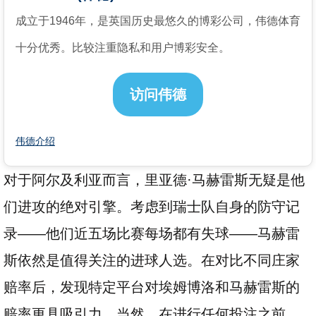
成立于1946年，是英国历史最悠久的博彩公司，伟德体育
十分优秀。比较注重隐私和用户博彩安全。
访问伟德
伟德介绍
对于阿尔及利亚而言，里亚德·马赫雷斯无疑是他
们进攻的绝对引擎。考虑到瑞士队自身的防守记
录——他们近五场比赛每场都有失球——马赫雷
斯依然是值得关注的进球人选。在对比不同庄家
赔率后，发现特定平台对埃姆博洛和马赫雷斯的
赔率更具吸引力。当然，在进行任何投注之前，