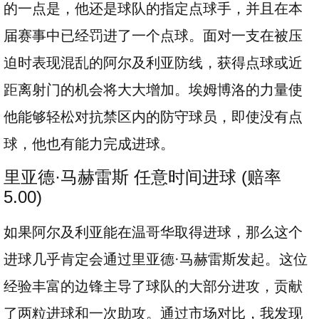
的一点是，他还是球队的指定点球手，并且在本
届赛事中已经罚进了一个点球。面对一支在被压
迫时表现混乱的阿尔及利亚防线，获得点球或近
距离射门的机会将大大增加。埃姆博洛的力量使
他能够轻松对抗禁区内的防守球员，即使没有点
球，他也有能力完成进球。
里亚德·马赫雷斯 任意时间进球 (赔率
5.00)
如果阿尔及利亚能在温哥华取得进球，那么这个
进球几乎肯定会通过里亚德·马赫雷斯发起。这位
经验丰富的边锋主导了球队的大部分进攻，贡献
了两粒进球和一次助攻。通过市场对比，我发现