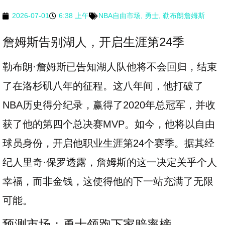
2026-07-01
6:38 上午
NBA自由市场
,
勇士
,
勒布朗詹姆斯
詹姆斯告别湖人，开启生涯第24季
勒布朗·詹姆斯已告知湖人队他将不会回归，结束
了在洛杉矶八年的征程。这八年间，他打破了
NBA历史得分纪录，赢得了2020年总冠军，并收
获了他的第四个总决赛MVP。如今，他将以自由
球员身份，开启他职业生涯第24个赛季。据其经
纪人里奇·保罗透露，詹姆斯的这一决定关乎个人
幸福，而非金钱，这使得他的下一站充满了无限
可能。
预测市场：勇士领跑下家赔率榜