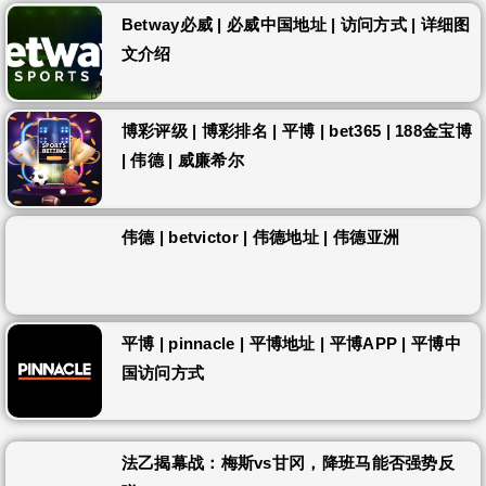
Betway必威 | 必威中国地址 | 访问方式 | 详细图
文介绍
博彩评级 | 博彩排名 | 平博 | bet365 | 188金宝博
| 伟德 | 威廉希尔
伟德 | betvictor | 伟德地址 | 伟德亚洲
平博 | pinnacle | 平博地址 | 平博APP | 平博中
国访问方式
法乙揭幕战：梅斯vs甘冈，降班马能否强势反