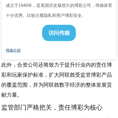
成立于1946年，是英国历史最悠久的博彩公司，伟德体育
十分优秀。比较注重隐私和用户博彩安全。
访问伟德
伟德介绍
此外，合资公司还将致力于提升行业内的责任博
彩和玩家保护标准，扩大阿联酋受监管博彩产品
的覆盖范围，并为阿联酋数字经济的整体发展贡
献力量。
监管部门严格把关，责任博彩为核心