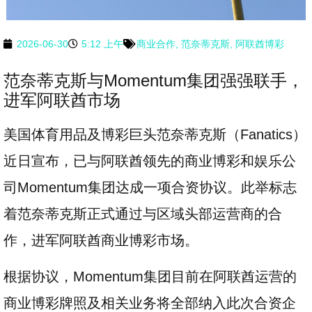
2026-06-30
5:12 上午
商业合作
,
范奈蒂克斯
,
阿联酋博彩
范奈蒂克斯与Momentum集团强强联手，
进军阿联酋市场
美国体育用品及博彩巨头范奈蒂克斯（Fanatics）
近日宣布，已与阿联酋领先的商业博彩和娱乐公
司Momentum集团达成一项合资协议。此举标志
着范奈蒂克斯正式通过与区域头部运营商的合
作，进军阿联酋商业博彩市场。
根据协议，Momentum集团目前在阿联酋运营的
商业博彩牌照及相关业务将全部纳入此次合资企