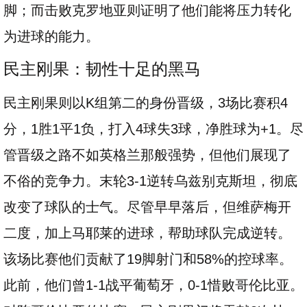
脚；而击败克罗地亚则证明了他们能将压力转化
为进球的能力。
民主刚果：韧性十足的黑马
民主刚果则以K组第二的身份晋级，3场比赛积4
分，1胜1平1负，打入4球失3球，净胜球为+1。尽
管晋级之路不如英格兰那般强势，但他们展现了
不俗的竞争力。末轮3-1逆转乌兹别克斯坦，彻底
改变了球队的士气。尽管早早落后，但维萨梅开
二度，加上马耶莱的进球，帮助球队完成逆转。
该场比赛他们贡献了19脚射门和58%的控球率。
此前，他们曾1-1战平葡萄牙，0-1惜败哥伦比亚。