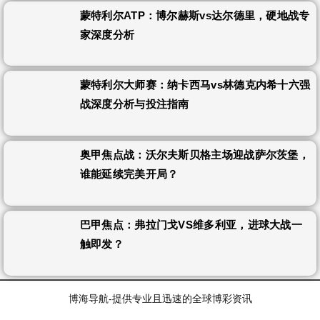
蒙特利尔ATP：博尔赫斯vs达尔德里，硬地战专
家深度分析
蒙特利尔大师赛：纳卡西马vs林德克内希十六强
战深度分析与投注指南
奥甲焦点战：沃尔夫斯贝格主场迎战萨尔茨堡，
谁能延续完美开局？
巴甲焦点：弗拉门戈VS维多利亚，进球大战一
触即发？
博海导航-提供专业且迅速的全球博彩资讯