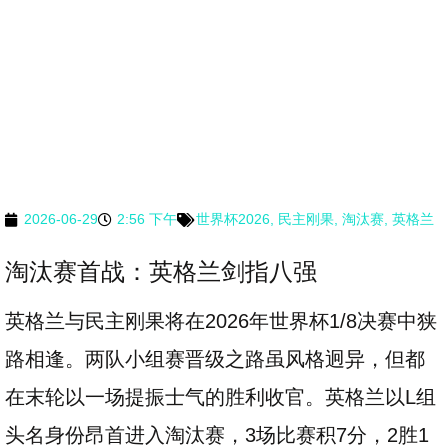
2026-06-29
2:56 下午
世界杯2026
,
民主刚果
,
淘汰赛
,
英格兰
淘汰赛首战：英格兰剑指八强
英格兰与民主刚果将在2026年世界杯1/8决赛中狭
路相逢。两队小组赛晋级之路虽风格迥异，但都
在末轮以一场提振士气的胜利收官。英格兰以L组
头名身份昂首进入淘汰赛，3场比赛积7分，2胜1