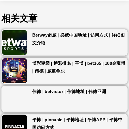
相关文章
Betway必威 | 必威中国地址 | 访问方式 | 详细图
文介绍
博彩评级 | 博彩排名 | 平博 | bet365 | 188金宝博
| 伟德 | 威廉希尔
伟德 | betvictor | 伟德地址 | 伟德亚洲
平博 | pinnacle | 平博地址 | 平博APP | 平博中
国访问方式