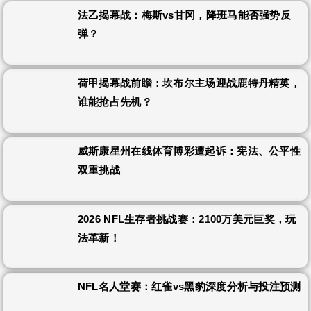
法乙揭幕战：梅斯vs甘冈，降班马能否强势反
弹？
荷甲揭幕战前瞻：坎布尔主场迎战鹿特丹精英，
谁能抢占先机？
威斯康星州在线体育博彩遭起诉：宪法、公平性
双重挑战
2026 NFL生存者挑战赛：2100万美元巨奖，玩
法革新！
NFL名人堂赛：红雀vs黑豹深度分析与投注预测