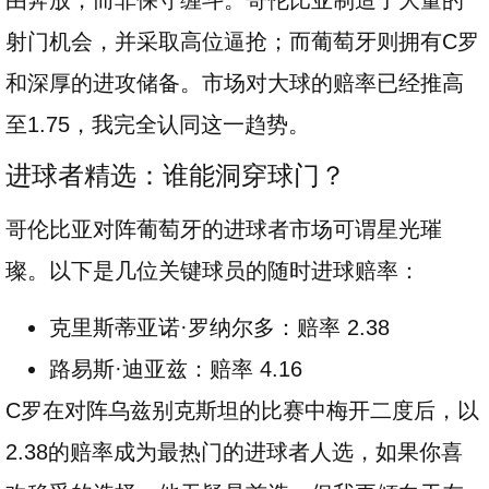
射门机会，并采取高位逼抢；而葡萄牙则拥有C罗
和深厚的进攻储备。市场对大球的赔率已经推高
至1.75，我完全认同这一趋势。
进球者精选：谁能洞穿球门？
哥伦比亚对阵葡萄牙的进球者市场可谓星光璀
璨。以下是几位关键球员的随时进球赔率：
克里斯蒂亚诺·罗纳尔多：赔率 2.38
路易斯·迪亚兹：赔率 4.16
C罗在对阵乌兹别克斯坦的比赛中梅开二度后，以
2.38的赔率成为最热门的进球者人选，如果你喜