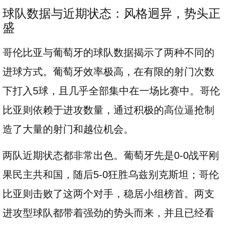
球队数据与近期状态：风格迥异，势头正
盛
哥伦比亚与葡萄牙的球队数据揭示了两种不同的
进球方式。葡萄牙效率极高，在有限的射门次数
下打入5球，且几乎全部集中在一场比赛中。哥伦
比亚则依赖于进攻数量，通过积极的高位逼抢制
造了大量的射门和越位机会。
两队近期状态都非常出色。葡萄牙先是0-0战平刚
果民主共和国，随后5-0狂胜乌兹别克斯坦；哥伦
比亚则击败了这两个对手，稳居小组榜首。两支
进攻型球队都带着强劲的势头而来，并且已经看