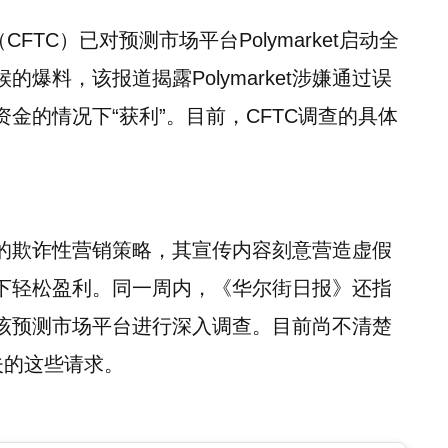
TC）已对预测市场平台Polymarket启动全
爆料，该报道揭露Polymarket涉嫌通过误
金的情况下“获利”。目前，CFTC调查的具体
ket的欺诈性营销策略，其宣传内容刻意营造虚假
下轻松盈利。同一周内，《华尔街日报》还指
该预测市场平台进行深入调查。目前尚不清楚
夫的这些请求。