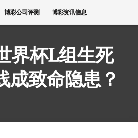
博彩公司评测
博彩资讯信息
世界杯L组生死
线成致命隐患？