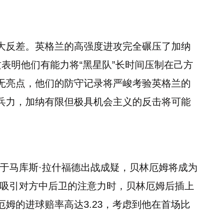
大反差。英格兰的高强度进攻完全碾压了加纳
表明他们有能力将“黑星队”长时间压制在己方
无亮点，他们的防守记录将严峻考验英格兰的
兵力，加纳有限但极具机会主义的反击将可能
于马库斯·拉什福德出战成疑，贝林厄姆将成为
恩吸引对方中后卫的注意力时，贝林厄姆后插上
姆的进球赔率高达3.23，考虑到他在首场比