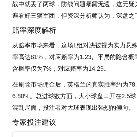
战中就丢了两球，防线问题暴露无遗，这无疑
遍看好三狮军团，但资深分析师认为，深盘之
赔率深度解析
从赔率市场来看，这场L组对决被视为实力悬
率高达81%，对应赔率为1.23。平局的隐含概
含概率仅为7%，对应赔率为14.29。
在剔除市场佣金后，英格兰的真实胜率约为78.6
6.80%。总进球数方面，大小球盘口开在2.5
混乱局面，投注者对大球表现出强烈的倾向。
专家投注建议