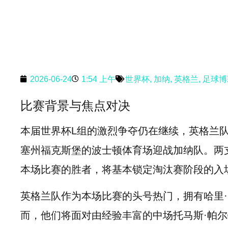
2026-06-24
1:54 上午
世界杯
,
加纳
,
英格兰
,
足球博
比赛背景与焦点对决
本届世界杯L组的激烈争夺仍在继续，英格兰队
塞州福克斯堡的波士顿体育场迎战加纳队。两
本场比赛的胜者，将基本锁定淘汰赛阶段的入
英格兰队作为本场比赛的头号热门，拥有哈里·
而，他们将面对由经验丰富的中场托马斯·帕