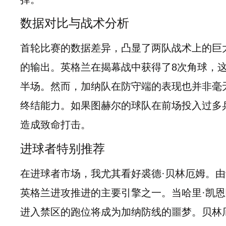
数据对比与战术分析
首轮比赛的数据差异，凸显了两队战术上的巨
的输出。英格兰在揭幕战中获得了8次角球，这
半场。然而，加纳队在防守端的表现也并非毫
终结能力。如果图赫尔的球队在前场投入过多
造成致命打击。
进球者特别推荐
在进球者市场，我尤其看好裘德·贝林厄姆。由
英格兰进攻推进的主要引擎之一。当哈里·凯
进入禁区的跑位将成为加纳防线的噩梦。贝林厄