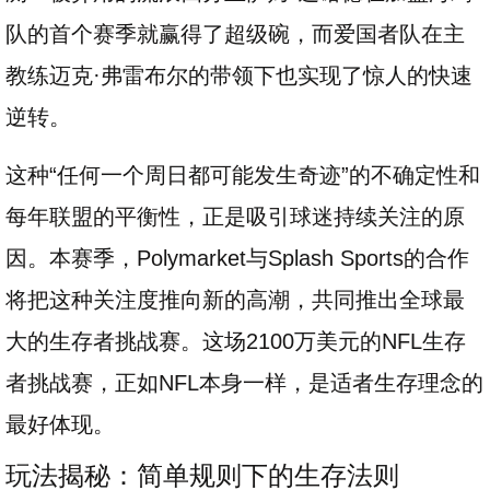
队的首个赛季就赢得了超级碗，而爱国者队在主
教练迈克·弗雷布尔的带领下也实现了惊人的快速
逆转。
这种“任何一个周日都可能发生奇迹”的不确定性和
每年联盟的平衡性，正是吸引球迷持续关注的原
因。本赛季，Polymarket与Splash Sports的合作
将把这种关注度推向新的高潮，共同推出全球最
大的生存者挑战赛。这场2100万美元的NFL生存
者挑战赛，正如NFL本身一样，是适者生存理念的
最好体现。
玩法揭秘：简单规则下的生存法则