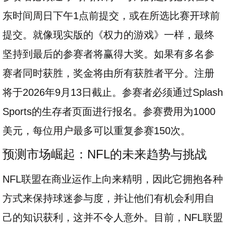
东时间周日下午1点前提交，或在所选比赛开球前
提交。就像现实版的《权力的游戏》一样，最终
坚持到最后的参赛者将赢得大奖。如果有多名参
赛者同时获胜，奖金将由所有获胜者平分。注册
将于2026年9月13日截止。参赛者必须通过Splash
Sports的生存者页面进行报名。参赛费用为1000
美元，每位用户最多可以重复参赛150次。
预测市场崛起：NFL的未来趋势与挑战
NFL联盟在商业运作上向来精明，因此它拥抱各种
方式来保持球迷参与度，并让他们有机会利用自
己的知识获利，这并不令人意外。目前，NFL联盟