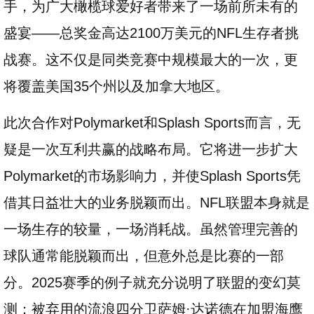
手，为广大橄榄球爱好者带来了一场前所未有的
盛宴——总奖金高达2100万美元的NFL生存者挑
战赛。这不仅是同类竞赛中规模最大的一次，更
将覆盖美国35个州以及加拿大地区。
此次合作对Polymarket和Splash Sports而言，无
疑是一次互利共赢的战略布局。它将进一步扩大
Polymarket的市场影响力，并使Splash Sports凭
借其日益壮大的业务脱颖而出。NFL联盟本身就是
一场生存的较量，一场消耗战。虽然管理完善的
球队通常能脱颖而出，但意外总是比赛的一部
分。2025赛季的例子就充分说明了联盟的变幻莫
测：被弃用的流浪四分卫萨姆·达诺德在加盟海鹰