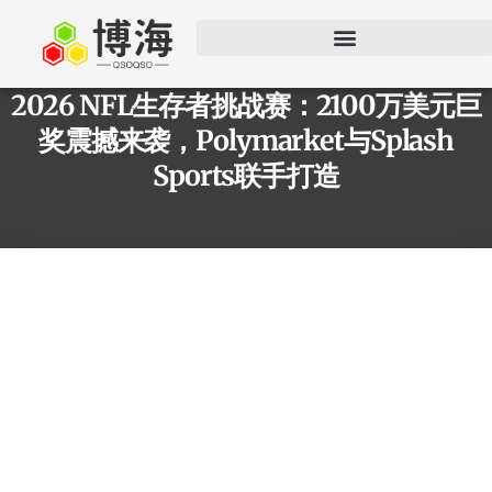
2026 NFL生存者挑战赛：2100万美元巨
奖震撼来袭，Polymarket与Splash
Sports联手打造