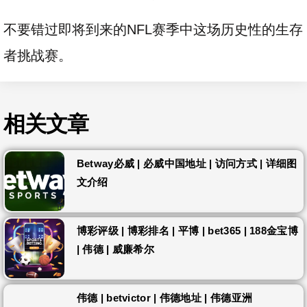
不要错过即将到来的NFL赛季中这场历史性的生存
者挑战赛。
相关文章
Betway必威 | 必威中国地址 | 访问方式 | 详细图
文介绍
博彩评级 | 博彩排名 | 平博 | bet365 | 188金宝博
| 伟德 | 威廉希尔
伟德 | betvictor | 伟德地址 | 伟德亚洲