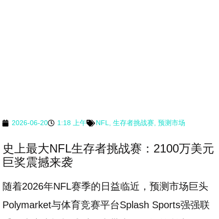
2026-06-20
1:18 上午
NFL
,
生存者挑战赛
,
预测市场
史上最大NFL生存者挑战赛：2100万美元
巨奖震撼来袭
随着2026年NFL赛季的日益临近，预测市场巨头
Polymarket与体育竞赛平台Splash Sports强强联