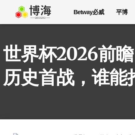
Betway必威
平博
世界杯2026前
历史首战，谁能