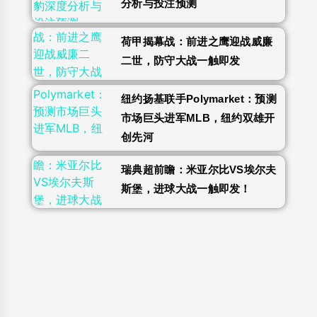
分析与投注预测
荷甲揭幕战：前进之鹰迎战威廉
二世，防守大战一触即发
纽约扬基联手Polymarket：预测
市场巨头进军MLB，纽约双雄开
创先河
瑞典超前瞻：米亚尔比VS埃尔夫
斯堡，进球大战一触即发！