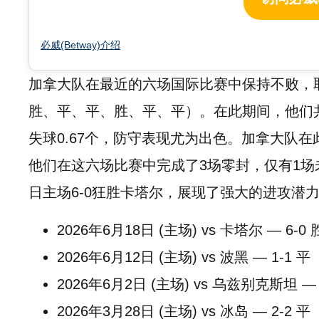
必威(Betway)介绍
加拿大队在最近的六场国际比赛中保持不败，
胜、平、平、胜、平、平）。在此期间，他们共
失球0.67个，防守表现尤为出色。加拿大队在
他们在这六场比赛中完成了3场零封，仅有1场
日主场6-0狂胜卡塔尔，展现了强大的进攻潜
2026年6月18日 (主场) vs 卡塔尔 — 6-0 
2026年6月12日 (主场) vs 波黑 — 1-1 平
2026年6月2日 (主场) vs 乌兹别克斯坦 — 
2026年3月28日 (主场) vs 冰岛 — 2-2 平