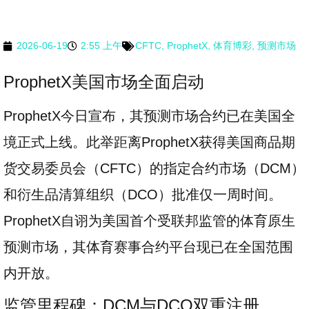
2026-06-19
2:55 上午
CFTC
,
ProphetX
,
体育博彩
,
预测市场
ProphetX美国市场全面启动
ProphetX今日宣布，其预测市场合约已在美国全
境正式上线。此举距离ProphetX获得美国商品期
货交易委员会（CFTC）的指定合约市场（DCM）
和衍生品清算组织（DCO）批准仅一周时间。
ProphetX自诩为美国首个受联邦监管的体育原生
预测市场，其体育赛事合约平台现已在全国范围
内开放。
监管里程碑：DCM与DCO双重注册