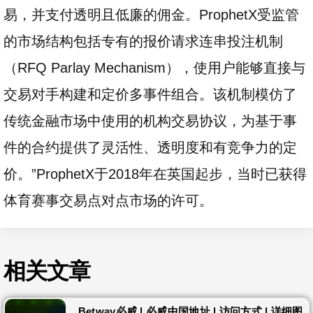
易，并支付透明且低廉的佣金。ProphetX受监管
的市场结构包括专有的报价请求连串投注机制
（RFQ Parlay Mechanism），使用户能够直接与
交易对手构建和定价多事件组合。该机制模仿了
传统金融市场中使用的机构交易协议，为基于事
件的合约提供了灵活性、透明度和有竞争力的定
价。”ProphetX于2018年在英国起步，当时已获得
体育赛事交易点对点市场的许可。
相关文章
Betway必威 | 必威中国地址 | 访问方式 | 详细图