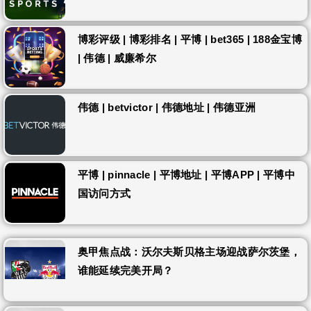
博彩评级 | 博彩排名 | 平博 | bet365 | 188金宝博
| 伟德 | 威廉希尔
伟德 | betvictor | 伟德地址 | 伟德亚洲
平博 | pinnacle | 平博地址 | 平博APP | 平博中
国访问方式
奥甲焦点战：沃尔夫斯贝格主场迎战萨尔茨堡，
谁能延续完美开局？