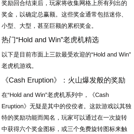
奖励回合结束后，玩家将收集网格上所有列出的
奖金，以确定总赢额。这些奖金通常包括迷你、
小型、大型，甚至巨额的累积奖金。
热门“Hold and Win”老虎机精选
以下是目前市面上三款最受欢迎的“Hold and Win”
老虎机游戏。
《Cash Eruption》：火山爆发般的奖励
在“Hold and Win”老虎机系列中，《Cash
Eruption》无疑是其中的佼佼者。这款游戏以其独
特的奖励功能而闻名，玩家可以通过在一次旋转
中获得六个奖金图标，或三个免费旋转图标来触