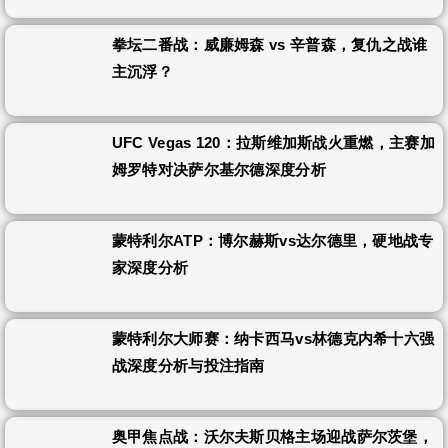
拳坛二番战：威廉姆森 vs 辛普森，复仇之战谁
主沉浮？
UFC Vegas 120：拉斯维加斯战火重燃，主赛加
姆罗特对决萨尔基尔德深度分析
蒙特利尔ATP：博尔赫斯vs达尔德里，硬地战专
家深度分析
蒙特利尔大师赛：纳卡西马vs林德克内希十六强
战深度分析与投注指南
奥甲焦点战：沃尔夫斯贝格主场迎战萨尔茨堡，