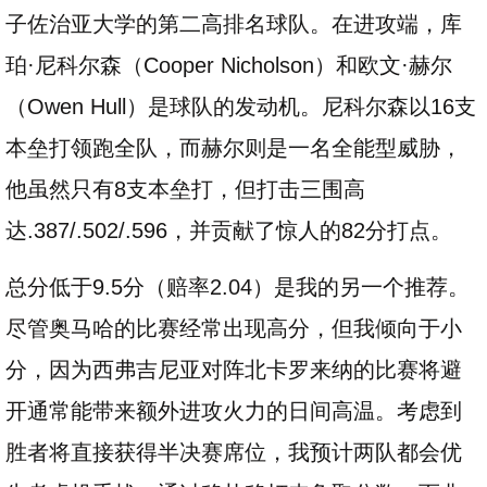
子佐治亚大学的第二高排名球队。在进攻端，库
珀·尼科尔森（Cooper Nicholson）和欧文·赫尔
（Owen Hull）是球队的发动机。尼科尔森以16支
本垒打领跑全队，而赫尔则是一名全能型威胁，
他虽然只有8支本垒打，但打击三围高
达.387/.502/.596，并贡献了惊人的82分打点。
总分低于9.5分（赔率2.04）是我的另一个推荐。
尽管奥马哈的比赛经常出现高分，但我倾向于小
分，因为西弗吉尼亚对阵北卡罗来纳的比赛将避
开通常能带来额外进攻火力的日间高温。考虑到
胜者将直接获得半决赛席位，我预计两队都会优