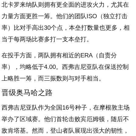
北卡罗来纳队则拥有更全面的进攻火力，尤其在
力量方面更胜一筹。他们的团队ISO（独立打击
率）比对手高出30个点，本垒打数量也更多，相
当于每两场比赛多打一支本垒打。
在投手方面，两队拥有相近的ERA（自责分
率），均略低于4.00。西弗吉尼亚队在保送控制
上略胜一筹，而三振数则与对手相当。
晋级奥马哈之路
西弗吉尼亚队作为全国16号种子，在摩根敦主场
举办了区域赛。他们首轮击败宾厄姆顿，随后不
敌肯塔基。然而，登山者队展现出强大的韧性，