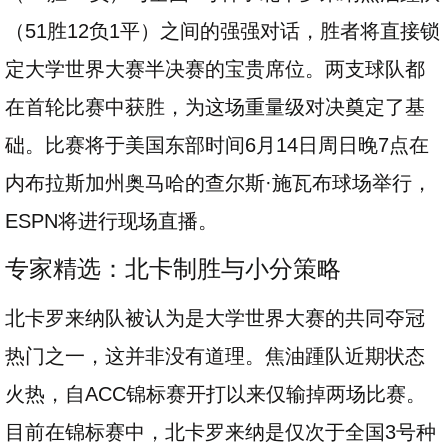
（51胜12负1平）之间的强强对话，胜者将直接锁
定大学世界大赛半决赛的宝贵席位。两支球队都
在首轮比赛中获胜，为这场重量级对决奠定了基
础。比赛将于美国东部时间6月14日周日晚7点在
内布拉斯加州奥马哈的查尔斯·施瓦布球场举行，
ESPN将进行现场直播。
专家精选：北卡制胜与小分策略
北卡罗来纳队被认为是大学世界大赛的共同夺冠
热门之一，这并非没有道理。焦油踵队近期状态
火热，自ACC锦标赛开打以来仅输掉两场比赛。
目前在锦标赛中，北卡罗来纳是仅次于全国3号种