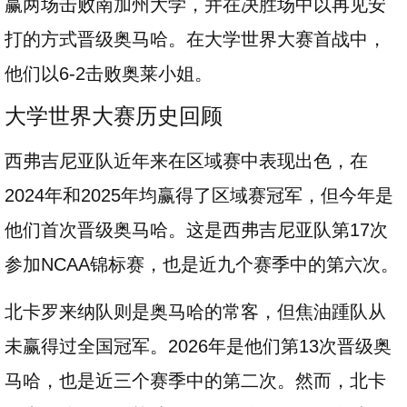
赢两场击败南加州大学，并在决胜场中以再见安
打的方式晋级奥马哈。在大学世界大赛首战中，
他们以6-2击败奥莱小姐。
大学世界大赛历史回顾
西弗吉尼亚队近年来在区域赛中表现出色，在
2024年和2025年均赢得了区域赛冠军，但今年是
他们首次晋级奥马哈。这是西弗吉尼亚队第17次
参加NCAA锦标赛，也是近九个赛季中的第六次。
北卡罗来纳队则是奥马哈的常客，但焦油踵队从
未赢得过全国冠军。2026年是他们第13次晋级奥
马哈，也是近三个赛季中的第二次。然而，北卡