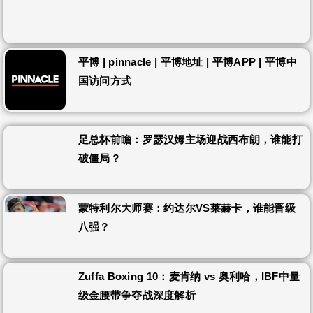
平博 | pinnacle | 平博地址 | 平博APP | 平博中
国访问方式
足总杯前瞻：罗瑟汉姆主场迎战西布朗，谁能打
破僵局？
蒙特利尔大师赛：约达尔VS莱赫卡，谁能晋级
八强？
Zuffa Boxing 10：麦肯纳 vs 奥利哈，IBF中量
级金腰带争夺战深度解析