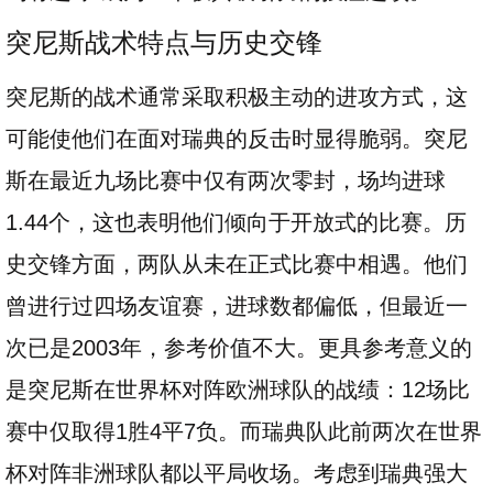
突尼斯战术特点与历史交锋
突尼斯的战术通常采取积极主动的进攻方式，这
可能使他们在面对瑞典的反击时显得脆弱。突尼
斯在最近九场比赛中仅有两次零封，场均进球
1.44个，这也表明他们倾向于开放式的比赛。历
史交锋方面，两队从未在正式比赛中相遇。他们
曾进行过四场友谊赛，进球数都偏低，但最近一
次已是2003年，参考价值不大。更具参考意义的
是突尼斯在世界杯对阵欧洲球队的战绩：12场比
赛中仅取得1胜4平7负。而瑞典队此前两次在世界
杯对阵非洲球队都以平局收场。考虑到瑞典强大