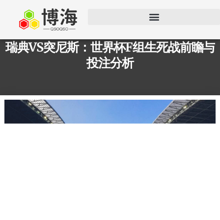
瑞典VS突尼斯：世界杯F组生死战前瞻与
投注分析