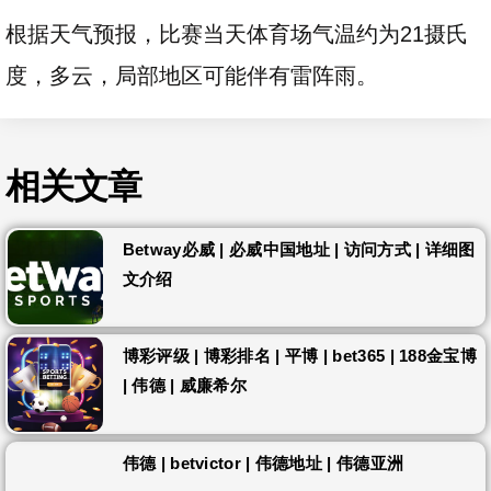
根据天气预报，比赛当天体育场气温约为21摄氏
度，多云，局部地区可能伴有雷阵雨。
相关文章
Betway必威 | 必威中国地址 | 访问方式 | 详细图
文介绍
博彩评级 | 博彩排名 | 平博 | bet365 | 188金宝博
| 伟德 | 威廉希尔
伟德 | betvictor | 伟德地址 | 伟德亚洲