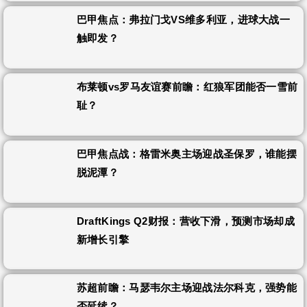
巴甲焦点：弗拉门戈VS维多利亚，进球大战一
触即发？
布莱顿vs罗马友谊赛前瞻：红狼军团能否一雪前
耻？
巴甲焦点战：格雷米奥主场迎战圣保罗，谁能摆
脱泥潭？
DraftKings Q2财报：营收下滑，预测市场却成
新增长引擎
苏超前瞻：马瑟韦尔主场迎战法尔科克，强势能
否延续？