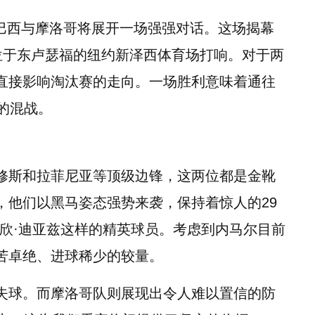
门巴西与摩洛哥将展开一场强强对话。这场揭幕
在位于东卢瑟福的纽约新泽西体育场打响。对于两
直接影响淘汰赛的走向。一场胜利意味着通往
的混战。
修斯和拉菲尼亚等顶级边锋，这两位都是金靴
，他们以黑马姿态强势来袭，保持着惊人的29
欣·迪亚兹这样的精英球员。考虑到内马尔目前
苦卓绝、进球稀少的较量。
失球。而摩洛哥队则展现出令人难以置信的防