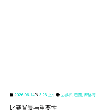
2026-06-14
3:28 上午
世界杯
,
巴西
,
摩洛哥
比赛背景与重要性