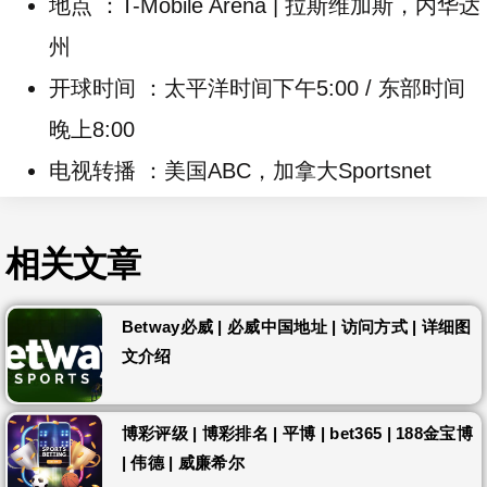
地点 ：T-Mobile Arena | 拉斯维加斯，内华达
州
开球时间 ：太平洋时间下午5:00 / 东部时间
晚上8:00
电视转播 ：美国ABC，加拿大Sportsnet
相关文章
Betway必威 | 必威中国地址 | 访问方式 | 详细图
文介绍
博彩评级 | 博彩排名 | 平博 | bet365 | 188金宝博
| 伟德 | 威廉希尔