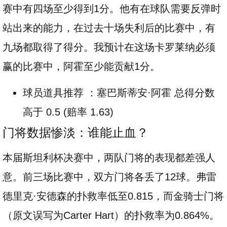
赛中有四场至少得到1分。他有在球队需要反弹时
站出来的能力，在过去十场失利后的比赛中，有
九场都取得了得分。我预计在这场卡罗莱纳必须
赢的比赛中，阿霍至少能贡献1分。
球员道具推荐 ：塞巴斯蒂安·阿霍 总得分数
高于 0.5 (赔率 1.63)
门将数据惨淡：谁能止血？
本届斯坦利杯决赛中，两队门将的表现都差强人
意。前三场比赛中，双方门将各丢了12球。弗雷
德里克·安德森的扑救率低至0.815，而金骑士门将
（原文误写为Carter Hart）的扑救率为0.864%。