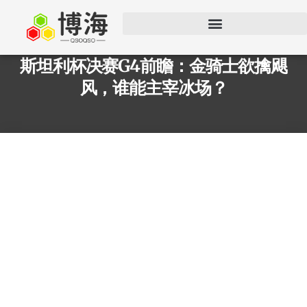
斯坦利杯决赛G4前瞻：金骑士欲擒飓
风，谁能主宰冰场？