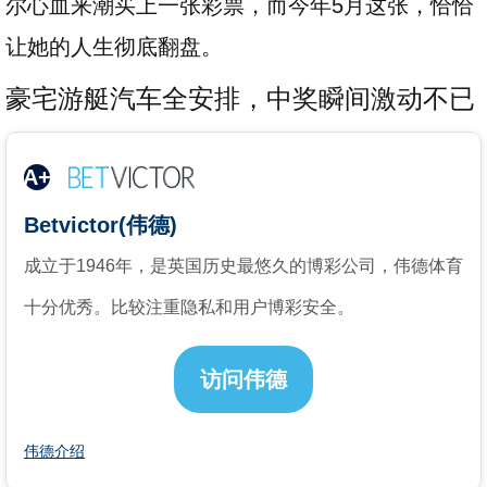
尔心血来潮买上一张彩票，而今年5月这张，恰恰
让她的人生彻底翻盘。
豪宅游艇汽车全安排，中奖瞬间激动不已
A+
Betvictor(伟德)
成立于1946年，是英国历史最悠久的博彩公司，伟德体育
十分优秀。比较注重隐私和用户博彩安全。
访问伟德
伟德介绍