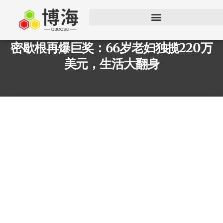
密歇根再爆巨奖：66岁老妇独揽220万
美元，生活大翻身