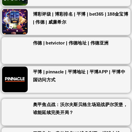
博彩评级 | 博彩排名 | 平博 | bet365 | 188金宝博
| 伟德 | 威廉希尔
伟德 | betvictor | 伟德地址 | 伟德亚洲
平博 | pinnacle | 平博地址 | 平博APP | 平博中
国访问方式
奥甲焦点战：沃尔夫斯贝格主场迎战萨尔茨堡，
谁能延续完美开局？