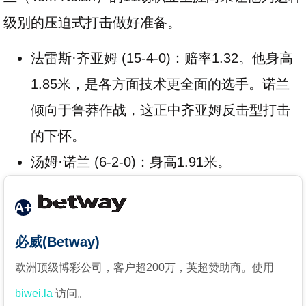
级别的压迫式打击做好准备。
法雷斯·齐亚姆 (15-4-0)：赔率1.32。他身高
1.85米，是各方面技术更全面的选手。诺兰
倾向于鲁莽作战，这正中齐亚姆反击型打击
的下怀。
汤姆·诺兰 (6-2-0)：身高1.91米。
A+
必威(Betway)
欧洲顶级博彩公司，客户超200万，英超赞助商。使用
biwei.la
访问。