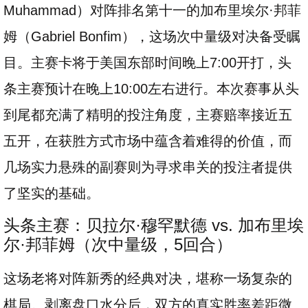
Muhammad）对阵排名第十一的加布里埃尔·邦菲
姆（Gabriel Bonfim），这场次中量级对决备受瞩
目。主赛卡将于美国东部时间晚上7:00开打，头
条主赛预计在晚上10:00左右进行。本次赛事从头
到尾都充满了精明的投注角度，主赛赔率接近五
五开，在获胜方式市场中蕴含着难得的价值，而
几场实力悬殊的副赛则为寻求串关的投注者提供
了坚实的基础。
头条主赛：贝拉尔·穆罕默德 vs. 加布里埃
尔·邦菲姆（次中量级，5回合）
这场老将对阵新秀的经典对决，堪称一场复杂的
棋局。剥离盘口水分后，双方的真实胜率差距微