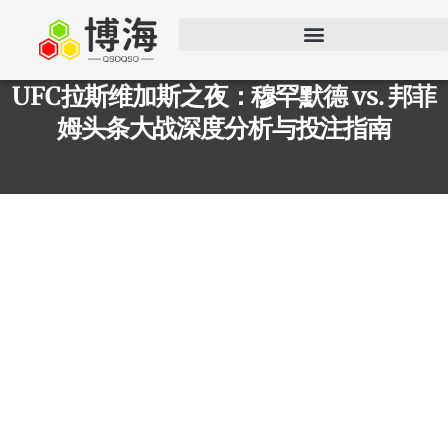
UFC拉斯维加斯之夜：穆罕默德 vs. 邦菲
姆头条大战深度分析与投注指南