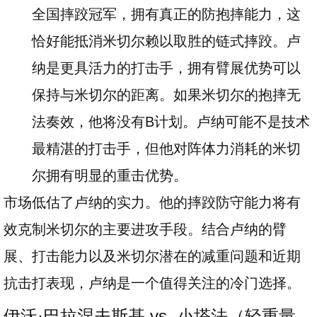
全国摔跤冠军，拥有真正的防抱摔能力，这
恰好能抵消米切尔赖以取胜的链式摔跤。卢
纳是更具活力的打击手，拥有臂展优势可以
保持与米切尔的距离。如果米切尔的抱摔无
法奏效，他将没有B计划。卢纳可能不是技术
最精湛的打击手，但他对阵体力消耗的米切
尔拥有明显的重击优势。
市场低估了卢纳的实力。他的摔跤防守能力将有
效克制米切尔的主要进攻手段。结合卢纳的臂
展、打击能力以及米切尔潜在的减重问题和近期
抗击打表现，卢纳是一个值得关注的冷门选择。
伊沃·巴拉涅夫斯基 vs. 小塔法（轻重量