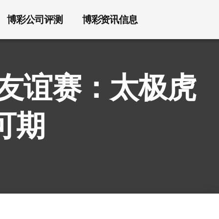
博彩公司评测
博彩资讯信息
多友谊赛：太极虎
可期