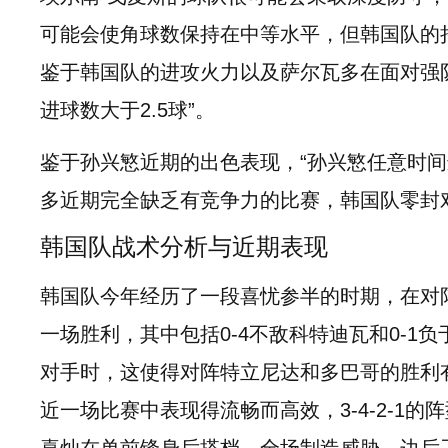
可能会使角球数保持在中等水平，但韩国队的
鉴于韩国队的进攻火力以及萨尔瓦多在面对强
进球数大于2.5球”。
鉴于孙兴慜近期的出色表现，“孙兴慜任意时间
多近期完全缺乏有竞争力的比赛，韩国队零封
韩国队战术分析与近期表现
韩国队今年经历了一段喜忧参半的时期，在对
一场胜利，其中包括0-4不敌科特迪瓦和0-
对手时，这使得对阵特立尼达和多巴哥的胜利
近一场比赛中表现得流畅而高效，3-4-2-1