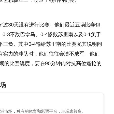
卫也积极压上，创造了额外的机会。
超过30天没有进行比赛。他们最近五场比赛包
0-3不敌巴拿马、0-4惨败苏里南以及0-1负于
三负。其中0-4输给苏里南的比赛尤其说明问
有实力的球队时，他们往往会溃不成军。他们
乏近期的比赛锐度，要在90分钟内对抗高位逼抢的
场
，主营亚洲市场，独有的体育和彩票平台，老玩家较多。