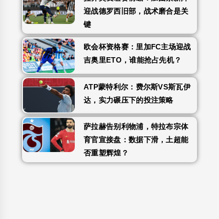
迎战德罗西旧部，战术磨合是关
键
欧会杯资格赛：里加FC主场迎战
吉奥里ETO，谁能抢占先机？
ATP蒙特利尔：费尔斯VS斯瓦伊
达，实力碾压下的投注策略
萨拉赫告别利物浦，特拉布宗体
育官宣接盘：数据下滑，土超能
否重塑辉煌？