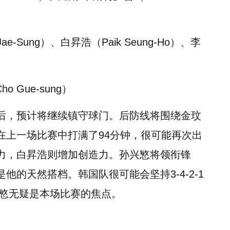
e-Sung）、白昇浩（Paik Seung-Ho）、李
 Gue-sung）
后，预计将继续镇守球门。后防线将围绕金玟
在上一场比赛中打满了94分钟，很可能再次出
力，白昇浩则增加创造力。孙兴慜将领衔锋
的天然搭档。韩国队很可能会坚持3-4-2-1
孙兴慜无疑是本场比赛的焦点。