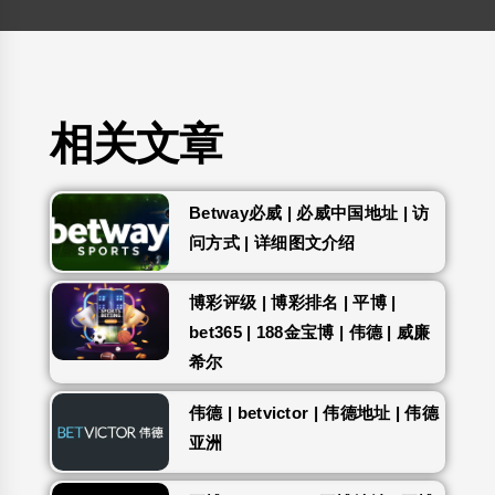
相关文章
Betway必威 | 必威中国地址 | 访
问方式 | 详细图文介绍
博彩评级 | 博彩排名 | 平博 |
bet365 | 188金宝博 | 伟德 | 威廉
希尔
伟德 | betvictor | 伟德地址 | 伟德
亚洲