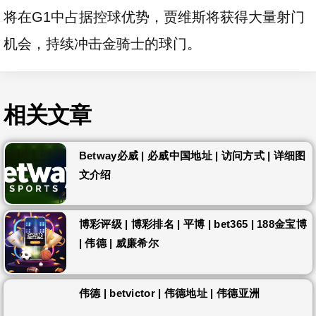
将在G1中占据控球优势，贾维斯将获得大量射门
机会，持续冲击金骑士的球门。
相关文章
Betway必威 | 必威中国地址 | 访问方式 | 详细图
文介绍
博彩评级 | 博彩排名 | 平博 | bet365 | 188金宝博
| 伟德 | 威廉希尔
伟德 | betvictor | 伟德地址 | 伟德亚洲