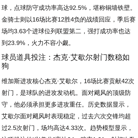
球，点球防守成功率高达92.5%，堪称铜墙铁壁。
金骑士则以16场比赛12胜4负的战绩回应，季后赛
场均3.63个进球位列联盟第二，强打成功率也达
到23.9%，火力不容小觑。
球员道具投注：杰克·艾歇尔射门数稳如
狗
维加斯进攻核心杰克·艾歇尔，16场比赛贡献42次
射门，是球队的进攻发动机。面对飓风的顶级防
守，他必须承担更多进攻重任。历史数据显示，
艾歇尔面对飓风时表现稳定，过去六次交锋均超
过2.5次射门，场均高达4.33次。趋势模型显示，