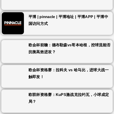
平博 | pinnacle | 平博地址 | 平博APP | 平博中
国访问方式
欧会杯前瞻：德布勒森vs哥本哈根，控球流能否
抗衡高效进攻？
欧会杯资格赛：拉科夫 vs 哈马比，进球大战一
触即发！
欧联杯资格赛：KuPS激战克拉约瓦，小球成定
局？