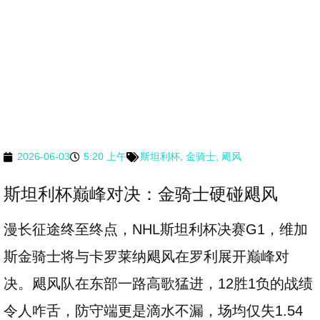
2026-06-03
5:20 上午
斯坦利杯
,
金骑士
,
飓风
斯坦利杯巅峰对决：金骑士硬碰飓风
漫长征途终至终点，NHL斯坦利杯决赛G1，维加
斯金骑士将与卡罗莱纳飓风在罗利展开巅峰对
决。飓风队在东部一路高歌猛进，12胜1负的战绩
令人咋舌，防守端更是滴水不漏，场均仅失1.54