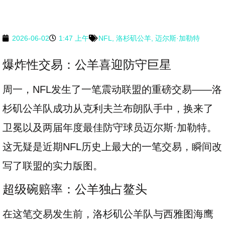
2026-06-02
1:47 上午
NFL
,
洛杉矶公羊
,
迈尔斯·加勒特
爆炸性交易：公羊喜迎防守巨星
周一，NFL发生了一笔震动联盟的重磅交易——洛
杉矶公羊队成功从克利夫兰布朗队手中，换来了
卫冕以及两届年度最佳防守球员迈尔斯·加勒特。
这无疑是近期NFL历史上最大的一笔交易，瞬间改
写了联盟的实力版图。
超级碗赔率：公羊独占鳌头
在这笔交易发生前，洛杉矶公羊队与西雅图海鹰