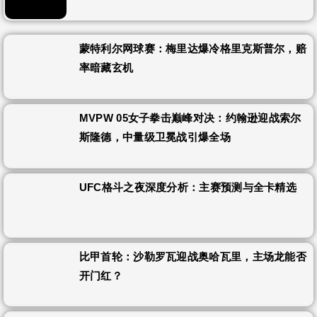
蒙特利尔网球赛：梅里达爆冷格里克斯普尔，赔
率暗藏玄机
MVPW 05女子拳击巅峰对决：约翰逊迎战索尔
斯隆德，中量级卫冕战引爆全场
UFC格斗之夜深度分析：主赛预测与全卡精选
比甲首轮：沙勒罗瓦迎战奥哈瓦里，主场龙能否
开门红？