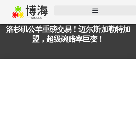
洛杉矶公羊重磅交易！迈尔斯·加勒特加
盟，超级碗赔率巨变！