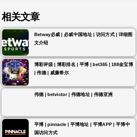
相关文章
Betway必威 | 必威中国地址 | 访问方式 | 详细图
文介绍
博彩评级 | 博彩排名 | 平博 | bet365 | 188金宝博
| 伟德 | 威廉希尔
伟德 | betvictor | 伟德地址 | 伟德亚洲
平博 | pinnacle | 平博地址 | 平博APP | 平博中
国访问方式