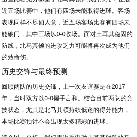
近五场比赛中，他们有四场未能取得进球。客场
表现同样不尽如人意，近五场客场比赛有四场未
能破门，其中三场以0-0收场。面对土耳其稳固的
防线，北马其顿的进攻乏力可能将再次成为他们
的致命伤。
历史交锋与最终预测
回顾两队的历史交锋，上一次友谊赛是在2017
年，当时双方以0-0握手言和。结合目前两队的竞
技状态，尤其是北马其顿持续低迷的得分能力，
本场比赛预计不会出现太多精彩的进球。