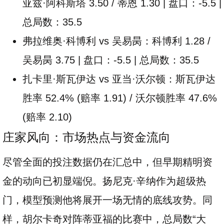
亚兹·阿科斯塔 3.50 / 蒂恩 1.30 | 盘口：-5.5 |
总局数：35.5
弗拉维奥·科博利 vs 吴易昺：科博利 1.28 /
吴易昺 3.75 | 盘口：-5.5 | 总局数：35.5
扎卡里·斯瓦伊达 vs 亚当·沃尔顿：斯瓦伊达
胜率 52.4% (赔率 1.91) / 沃尔顿胜率 47.6%
(赔率 2.10)
庄家风向：市场热点与资金流向
尽管全面的投注数据仍在汇总中，但早期精明资
金的动向已初显端倪。扬尼克·辛纳作为超级热
门，模型预测他将展开一场无情的底线攻势。同
样，胡尔卡奇对阵蒂亚福的比赛中，总局数“大