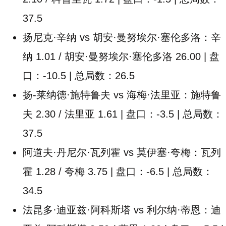
37.5
扬尼克·辛纳 vs 胡安·曼努埃尔·塞伦多洛：辛
纳 1.01 / 胡安·曼努埃尔·塞伦多洛 26.00 | 盘
口：-10.5 | 总局数：26.5
扬-莱纳德·施特鲁夫 vs 海梅·法里亚：施特鲁
夫 2.30 / 法里亚 1.61 | 盘口：-3.5 | 总局数：
37.5
阿道夫·丹尼尔·瓦列霍 vs 莫伊塞·夸梅：瓦列
霍 1.28 / 夸梅 3.75 | 盘口：-6.5 | 总局数：
34.5
法昆多·迪亚兹·阿科斯塔 vs 利尔纳·蒂恩：迪