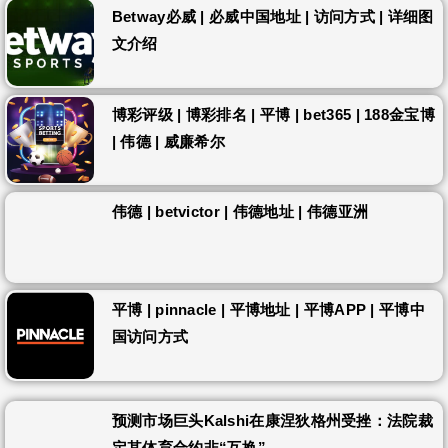
Betway必威 | 必威中国地址 | 访问方式 | 详细图
文介绍
博彩评级 | 博彩排名 | 平博 | bet365 | 188金宝博
| 伟德 | 威廉希尔
伟德 | betvictor | 伟德地址 | 伟德亚洲
平博 | pinnacle | 平博地址 | 平博APP | 平博中
国访问方式
预测市场巨头Kalshi在康涅狄格州受挫：法院裁
定其体育合约非“互换”