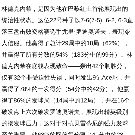
林德克内希，是因为他在巴黎红土首轮展现出的
统治性状态。这位22号种子以7-6(7-5), 6-2, 6-3直
落三盘击败资格赛选手尤里·罗迪奥诺夫，表现令
人信服。他赢得了总计29局中的18局（62%），
并赢得了所有分数的54%（183分中的99分）。林
德克内希在底线表现致命——轰出42个制胜分，
仅有32个非受迫性失误，同时发出9记Ace球，并
赢得了78%的一发得分（54分中的42分）。他赢
得了86%的发球局（14局中的12局），并在16个
破发点上六次破发罗迪奥诺夫，展现出精英级别
的接发球压力，这对于对抗贝雷蒂尼的强力发球
至关重要。他68%的网前得分率（41分中的28