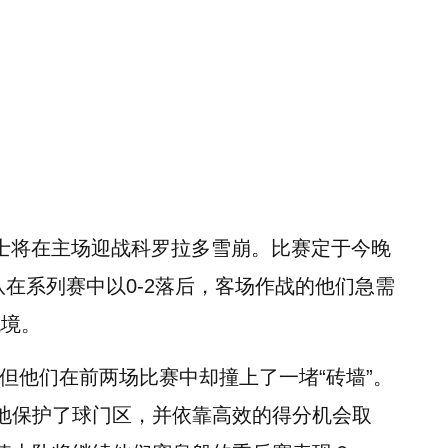
骑士将在主场迎战科罗拉多雪崩。比赛定于今晚
前雪崩队在系列赛中以0-2落后，客场作战的他们急需
绝境。
但他们在前两场比赛中却撞上了一堵“砖墙”。
地保护了球门区，并依靠高效的得分机会取