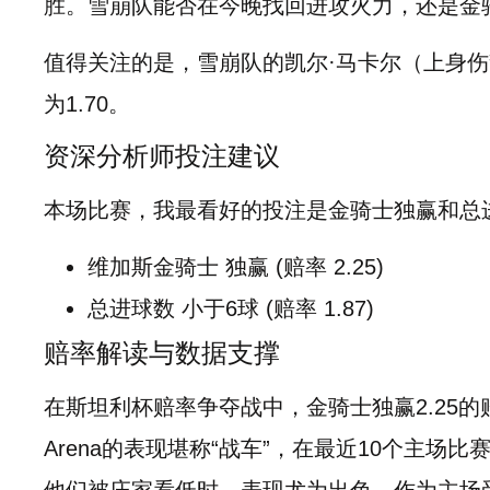
胜。雪崩队能否在今晚找回进攻火力，还是金
值得关注的是，雪崩队的凯尔·马卡尔（上身
为1.70。
资深分析师投注建议
本场比赛，我最看好的投注是金骑士独赢和总
维加斯金骑士 独赢 (赔率 2.25)
总进球数 小于6球 (赔率 1.87)
赔率解读与数据支撑
在斯坦利杯赔率争夺战中，金骑士独赢2.25的赔
Arena的表现堪称“战车”，在最近10个主场
他们被庄家看低时，表现尤为出色。作为主场