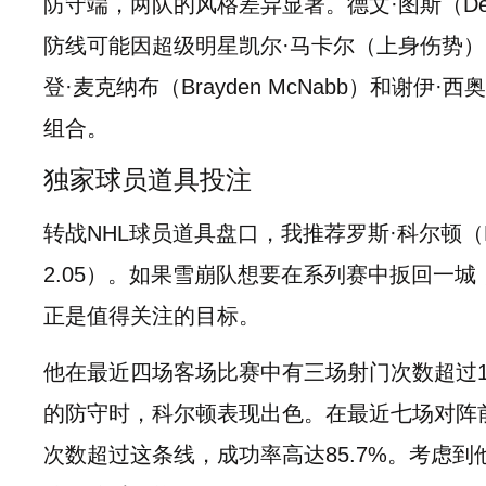
防守端，两队的风格差异显著。德文·图斯（Dev
防线可能因超级明星凯尔·马卡尔（上身伤势
登·麦克纳布（Brayden McNabb）和谢伊·西
组合。
独家球员道具投注
转战NHL球员道具盘口，我推荐罗斯·科尔顿（Ros
2.05）。如果雪崩队想要在系列赛中扳回一
正是值得关注的目标。
他在最近四场客场比赛中有三场射门次数超过1.
的防守时，科尔顿表现出色。在最近七场对阵
次数超过这条线，成功率高达85.7%。考虑到