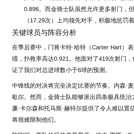
0.896。而金骑士队虽然允许更多射门，
（17.29次）上均领先对手，积极地惩罚
关键球员与阵容分析
在季后赛中，门将卡特·哈特（Carter Hart
绩，扑救率高达0.921。他面对了419次射
证了我们对总进球数小于6球的预测。
中锋线的对决将完全决定比赛的节奏。内森·麦
歇尔。然而，金骑士队能够派出四条极具统治
廉·卡尔森和托马斯·赫特尔提供了令人难以置
将很难限制他们。