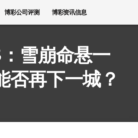
博彩公司评测
博彩资讯信息
3：雪崩命悬一
能否再下一城？