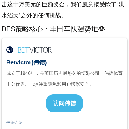
击这十万美元的巨额奖金，我们愿意接受除了“洪
水滔天”之外的任何挑战。
DFS策略核心：丰田车队强势堆叠
A+
Betvictor(伟德)
成立于1946年，是英国历史最悠久的博彩公司，伟德体育
十分优秀。比较注重隐私和用户博彩安全。
访问伟德
伟德介绍