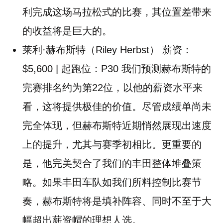
利完成这场马拉松式的比赛，其位置差带来
的收益将是巨大的。
莱利·赫布斯特（Riley Herbst） 薪资：
$5,600 | 起跑位：P30 我们预测赫布斯特的
完赛排名约为第22位，以他的薪资水平来
看，这将提供极佳的价值。尽管成绩单尚未
完全体现，但赫布斯特近期悄然展现出速度
上的提升，尤其与赛季初相比。更重要的
是，他完美契合了我们的丰田整体堆叠策
略。如果丰田车队如我们所料控制比赛节
奏，赫布斯特将是填补阵容、同时不至于大
幅超出薪资帽的理想人选。