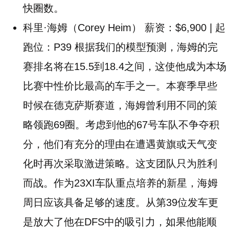
快圈数。
科里·海姆（Corey Heim） 薪资：$6,900 | 起
跑位：P39 根据我们的模型预测，海姆的完
赛排名将在15.5到18.4之间，这使他成为本场
比赛中性价比最高的车手之一。本赛季早些
时候在德克萨斯赛道，海姆曾利用不同的策
略领跑69圈。考虑到他的67号车队不争夺积
分，他们有充分的理由在遭遇黄旗或天气变
化时再次采取激进策略。这支团队只为胜利
而战。作为23XI车队重点培养的新星，海姆
周日应该具备足够的速度。从第39位发车更
是放大了他在DFS中的吸引力，如果他能顺