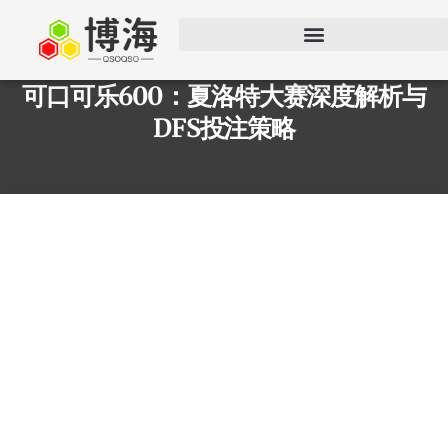
可口可乐600：夏洛特大赛深度解析与
DFS投注策略