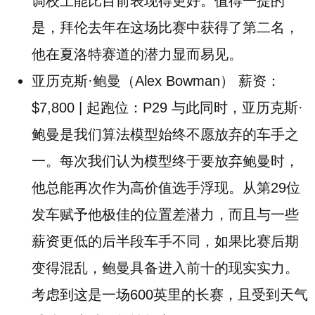
调校上能比目前表现得更好。值得一提的
是，拜伦去年在这场比赛中获得了第二名，
他在夏洛特赛道的潜力显而易见。
亚历克斯·鲍曼（Alex Bowman） 薪资：
$7,800 | 起跑位：P29 与此同时，亚历克斯·
鲍曼是我们算法模型始终不愿放弃的车手之
一。每次我们认为模型终于要放弃鲍曼时，
他总能再次作为高价值选手浮现。从第29位
发车赋予他极佳的位置差潜力，而且与一些
薪资更低的后半段车手不同，如果比赛后期
变得混乱，鲍曼具备进入前十的现实实力。
考虑到这是一场600英里的长赛，且受到天气