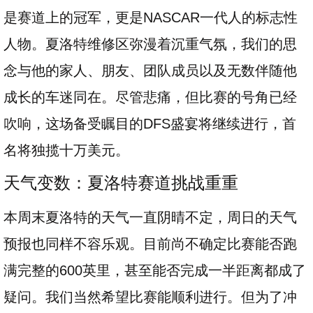
是赛道上的冠军，更是NASCAR一代人的标志性
人物。夏洛特维修区弥漫着沉重气氛，我们的思
念与他的家人、朋友、团队成员以及无数伴随他
成长的车迷同在。尽管悲痛，但比赛的号角已经
吹响，这场备受瞩目的DFS盛宴将继续进行，首
名将独揽十万美元。
天气变数：夏洛特赛道挑战重重
本周末夏洛特的天气一直阴晴不定，周日的天气
预报也同样不容乐观。目前尚不确定比赛能否跑
满完整的600英里，甚至能否完成一半距离都成了
疑问。我们当然希望比赛能顺利进行。但为了冲