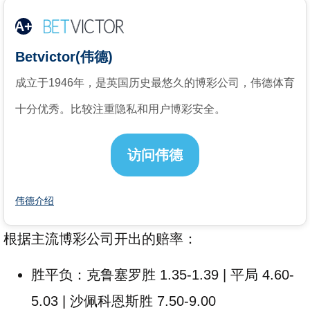
A+
Betvictor(伟德)
成立于1946年，是英国历史最悠久的博彩公司，伟德体育
十分优秀。比较注重隐私和用户博彩安全。
访问伟德
伟德介绍
根据主流博彩公司开出的赔率：
胜平负：克鲁塞罗胜 1.35-1.39 | 平局 4.60-
5.03 | 沙佩科恩斯胜 7.50-9.00