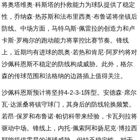
将奥塔维奥·科斯塔的扑救能力为球队提供了稳定
性，乔纳森·热苏斯和法布里西奥·布鲁诺将坐镇后
防线。中场方面，马特乌斯·佩雷拉的创造力和卢
卡斯·罗梅尔的跑动能力将掌控比赛节奏。锋线
上，近期均有进球的凯奥·若热和肯尼·阿罗约将对
沙佩科恩斯不稳定的防线构成威胁。此外，格尔
森的传球范围和法格纳的边路插上值得关注。
沙佩科恩斯预计将坚持4-2-3-1阵型。安德森·席尔
瓦·达派桑将镇守球门，其身后的防线轮换频繁。
若昂·保罗和布鲁诺·帕切科带来经验，卡瓦列拉将
驱动中场。锋线上，内托·佩索阿和扬尼克·博拉西
耶能提供零星的进球威胁，但缺乏稳定性。对于