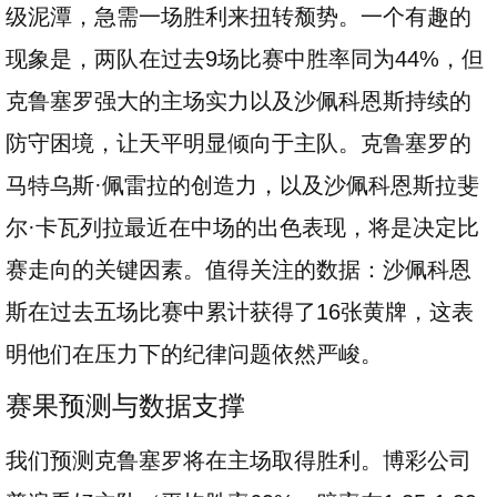
级泥潭，急需一场胜利来扭转颓势。一个有趣的
现象是，两队在过去9场比赛中胜率同为44%，但
克鲁塞罗强大的主场实力以及沙佩科恩斯持续的
防守困境，让天平明显倾向于主队。克鲁塞罗的
马特乌斯·佩雷拉的创造力，以及沙佩科恩斯拉斐
尔·卡瓦列拉最近在中场的出色表现，将是决定比
赛走向的关键因素。值得关注的数据：沙佩科恩
斯在过去五场比赛中累计获得了16张黄牌，这表
明他们在压力下的纪律问题依然严峻。
赛果预测与数据支撑
我们预测克鲁塞罗将在主场取得胜利。博彩公司