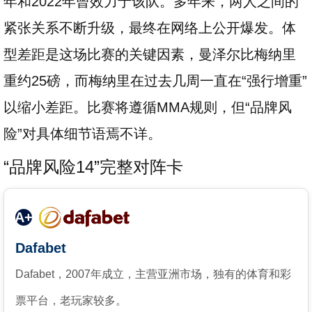
年和2022年曾效力于该队。多年来，两人之间的
紧张关系不断升级，最终在网络上公开爆发。体
型差距是这场比赛的关键因素，曼泽尔比梅纳里
重约25磅，而梅纳里在过去几周一直在“强行增重”
以缩小差距。比赛将遵循MMA规则，但“品牌风
险”对具体细节语焉不详。
“品牌风险14”完整对阵卡
A+
Dafabet
Dafabet，2007年成立，主营亚洲市场，独有的体育和彩
票平台，老玩家较多。