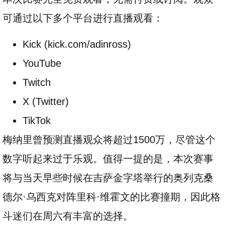
可通过以下多个平台进行直播观看：
Kick (kick.com/adinross)
YouTube
Twitch
X (Twitter)
TikTok
梅纳里曾预测直播观众将超过1500万，尽管这个
数字听起来过于乐观。值得一提的是，本次赛事
将与当天早些时候在吉萨金字塔举行的奥列克桑
德尔·乌西克对阵里科·维霍文的比赛撞期，因此格
斗迷们在周六有丰富的选择。