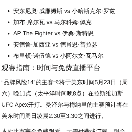
安东尼奥·威廉姆斯 vs 小哈斯克尔·罗兹
加布·席尔瓦 vs 马尔科姆·佩克
AP The Fighter vs 伊桑·斯特恩
安德鲁·加西亚 vs 德肖恩·普拉瑟
布里顿·诺伍德 vs 小阿尔文·瓦马尔
观赛指南：时间与免费直播平台
“品牌风险14”的主赛卡将于美东时间5月23日（周
六）晚11点（太平洋时间晚8点）在拉斯维加斯
UFC Apex开打。曼泽尔与梅纳里的主赛预计将在
美东时间周日凌晨2:30至3:30之间进行。
本次比赛完全免费观看，无需付费或订阅。观众