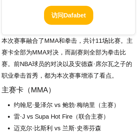
访问Dafabet
本次赛事融合了MMA和拳击，共计11场比赛。主
赛卡全部为MMA对决，而副赛则全部为拳击比
赛。前NBA球员的对决以及安德森·席尔瓦之子的
职业拳击首秀，都为本次赛事增添了看点。
主赛卡（MMA）
约翰尼·曼泽尔 vs 鲍勃·梅纳里（主赛）
雷·J vs Supa Hot Fire（联合主赛）
迈克尔·比斯利 vs 兰斯·史蒂芬森