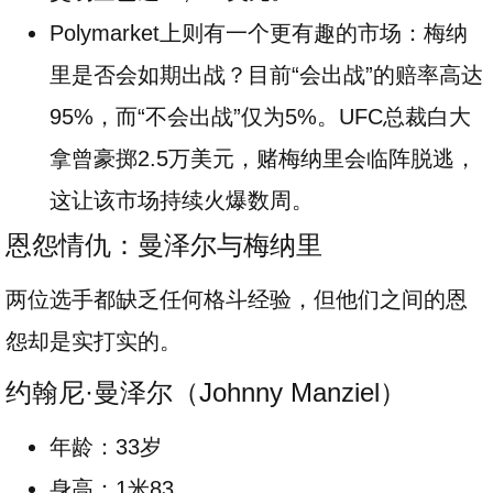
Polymarket上则有一个更有趣的市场：梅纳
里是否会如期出战？目前“会出战”的赔率高达
95%，而“不会出战”仅为5%。UFC总裁白大
拿曾豪掷2.5万美元，赌梅纳里会临阵脱逃，
这让该市场持续火爆数周。
恩怨情仇：曼泽尔与梅纳里
两位选手都缺乏任何格斗经验，但他们之间的恩
怨却是实打实的。
约翰尼·曼泽尔（Johnny Manziel）
年龄：33岁
身高：1米83