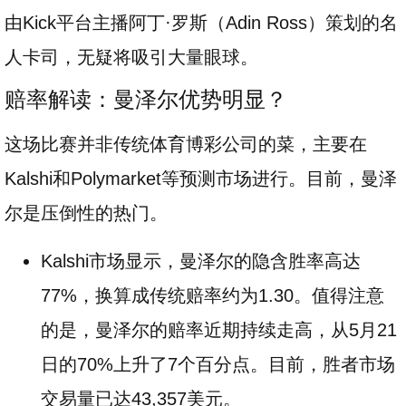
由Kick平台主播阿丁·罗斯（Adin Ross）策划的名
人卡司，无疑将吸引大量眼球。
赔率解读：曼泽尔优势明显？
这场比赛并非传统体育博彩公司的菜，主要在
Kalshi和Polymarket等预测市场进行。目前，曼泽
尔是压倒性的热门。
Kalshi市场显示，曼泽尔的隐含胜率高达
77%，换算成传统赔率约为1.30。值得注意
的是，曼泽尔的赔率近期持续走高，从5月21
日的70%上升了7个百分点。目前，胜者市场
交易量已达43,357美元。