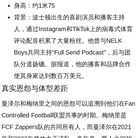
身高：约1米75
背景：波士顿出生的喜剧演员和播客主持
人，通过Instagram和TikTok上的病毒式体育
评论配音积累了大量粉丝。他曾与NELK
Boys共同主持“Full Send Podcast”，后与团
队分道扬镳。据报道，他的播客和品牌合作
使其身家达到数百万美元。
真实恩怨与体型差距
曼泽尔和梅纳里之间的恩怨可以追溯到他们在Fan
Controlled Football联盟共事的时期。梅纳里是
FCF Zappers队的共同所有人，而曼泽尔在2021