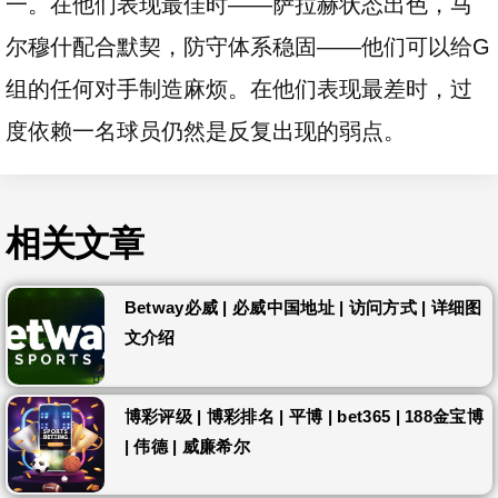
一。在他们表现最佳时——萨拉赫状态出色，马
尔穆什配合默契，防守体系稳固——他们可以给G
组的任何对手制造麻烦。在他们表现最差时，过
度依赖一名球员仍然是反复出现的弱点。
相关文章
Betway必威 | 必威中国地址 | 访问方式 | 详细图
文介绍
博彩评级 | 博彩排名 | 平博 | bet365 | 188金宝博
| 伟德 | 威廉希尔