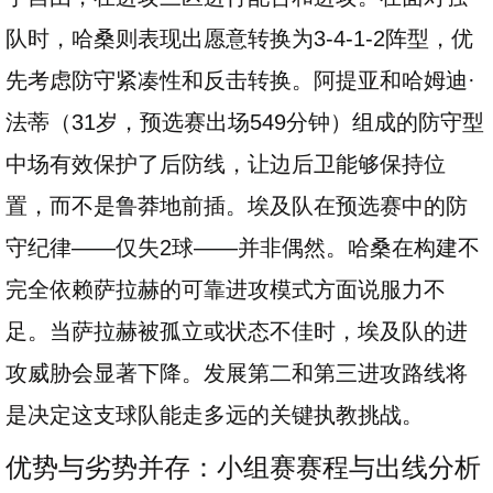
队时，哈桑则表现出愿意转换为3-4-1-2阵型，优
先考虑防守紧凑性和反击转换。阿提亚和哈姆迪·
法蒂（31岁，预选赛出场549分钟）组成的防守型
中场有效保护了后防线，让边后卫能够保持位
置，而不是鲁莽地前插。埃及队在预选赛中的防
守纪律——仅失2球——并非偶然。哈桑在构建不
完全依赖萨拉赫的可靠进攻模式方面说服力不
足。当萨拉赫被孤立或状态不佳时，埃及队的进
攻威胁会显著下降。发展第二和第三进攻路线将
是决定这支球队能走多远的关键执教挑战。
优势与劣势并存：小组赛赛程与出线分析