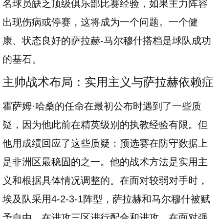
名球员缺乏顶级俱乐部比赛经验，如果主力阵容
出现伤病或停赛，这将成为一个问题。一个健
康、状态良好的萨拉赫-马尔穆什搭档是球队成功
的基石。
主帅战术布局：实用主义与萨拉赫依赖症
霍萨姆·哈桑的任命在最初公布时遇到了一些质
疑，因为他此前在精英级别的执教经验有限。但
他用成绩回应了这些质疑：预选赛在防守数据上
是非洲区最稳固的之一。他的战术方法是实用主
义和根据具体情况调整的。在面对较弱对手时，
埃及队采用4-2-3-1阵型，萨拉赫和马尔穆什被赋
予自由，在进攻三区进行配合和进攻。在面对强