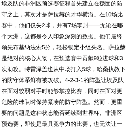
埃及队的非洲区预选赛征程首先建立在稳固的防
守之上，其次才是萨拉赫的才华横溢。在10场比
赛中，他们仅失2球，并有7场零封——无论在哪
个大洲，这都是令人印象深刻的数据。他们最终
领先布基纳法索5分，轻松锁定小组头名。萨拉赫
是绝对的核心人物，在预选赛中贡献9粒进球和3
次助攻。特雷泽盖也从中场打入5球，哈桑执教下
的防守体系鲜有被攻破。4-2-3-1的阵型让埃及队
在面对较弱对手时能够掌控比赛，同时在面对更
危险的球队时保持紧凑的防守阵型。然而，更重
要的问题是这种状态能否延续到世界杯。非洲区
预选赛，即使是最具竞争力的比赛，也无法让一