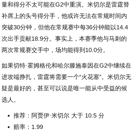
量和得分不太可能在G2中重演。米切尔是雷霆替
补席上的头号得分手，他或许无法在常规时间内
突破30分钟，但他在常规赛中每36分钟能以14.4
次出手贡献18.9分。事实上，本赛季他与马刺的
两次常规赛交手中，场均能得到10.0分。
如果切特·霍姆格伦和哈尔滕施泰因在G2中继续在
进攻端挣扎，雷霆将需要一个“火花塞”。米切尔无
疑是最好的，甚至可以说是唯一能从中受益的候
选人。
推荐：阿贾伊·米切尔 大于 10.5 分
赔率：1.99